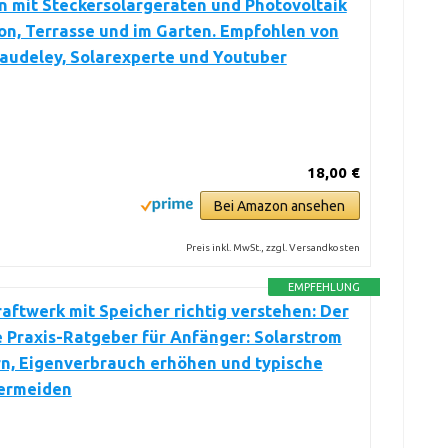
 mit Steckersolargeräten und Photovoltaik
on, Terrasse und im Garten. Empfohlen von
audeley, Solarexperte und Youtuber
18,00 €
Bei Amazon ansehen
Preis inkl. MwSt., zzgl. Versandkosten
EMPFEHLUNG
aftwerk mit Speicher richtig verstehen: Der
 Praxis-Ratgeber für Anfänger: Solarstrom
n, Eigenverbrauch erhöhen und typische
vermeiden