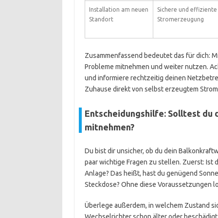
Installation am neuen
Sichere und effiziente
Standort
Stromerzeugung
Zusammenfassend bedeutet das für dich: Mi
Probleme mitnehmen und weiter nutzen. Ach
und informiere rechtzeitig deinen Netzbetr
Zuhause direkt von selbst erzeugtem Strom 
Entscheidungshilfe: Solltest d
mitnehmen?
Du bist dir unsicher, ob du dein Balkonkraft
paar wichtige Fragen zu stellen. Zuerst: Ist
Anlage? Das heißt, hast du genügend Sonne
Steckdose? Ohne diese Voraussetzungen lo
Überlege außerdem, in welchem Zustand sic
Wechselrichter schon älter oder beschädig