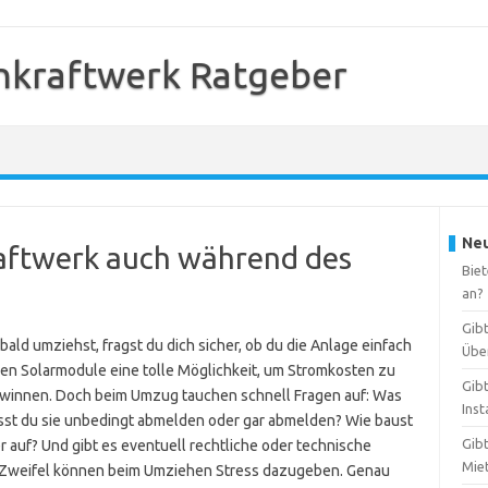
nkraftwerk Ratgeber
Neu
raftwerk auch während des
Bie
an?
Gib
ald umziehst, fragst du dich sicher, ob du die Anlage einfach
Übe
nen Solarmodule eine tolle Möglichkeit, um Stromkosten zu
Gib
ewinnen. Doch beim Umzug tauchen schnell Fragen auf: Was
Inst
usst du sie unbedingt abmelden oder gar abmelden? Wie baust
Gib
r auf? Und gibt es eventuell rechtliche oder technische
Mie
e Zweifel können beim Umziehen Stress dazugeben. Genau