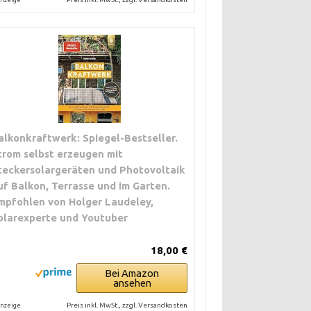
nzeige
alkonkraftwerk: Spiegel-Bestseller.
trom selbst erzeugen mit
teckersolargeräten und Photovoltaik
uf Balkon, Terrasse und im Garten.
mpfohlen von Holger Laudeley,
olarexperte und Youtuber
18,00 €
Bei Amazon
ansehen
Preis inkl. MwSt., zzgl. Versandkosten
nzeige