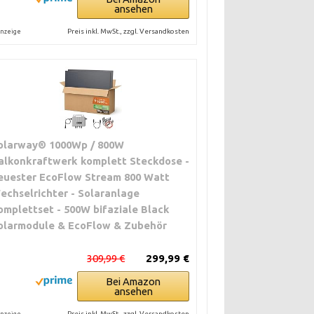
ansehen
Preis inkl. MwSt., zzgl. Versandkosten
nzeige
olarway® 1000Wp / 800W
alkonkraftwerk komplett Steckdose -
euester EcoFlow Stream 800 Watt
echselrichter - Solaranlage
omplettset - 500W bifaziale Black
olarmodule & EcoFlow & Zubehör
309,99 €
299,99 €
Bei Amazon
ansehen
Preis inkl. MwSt., zzgl. Versandkosten