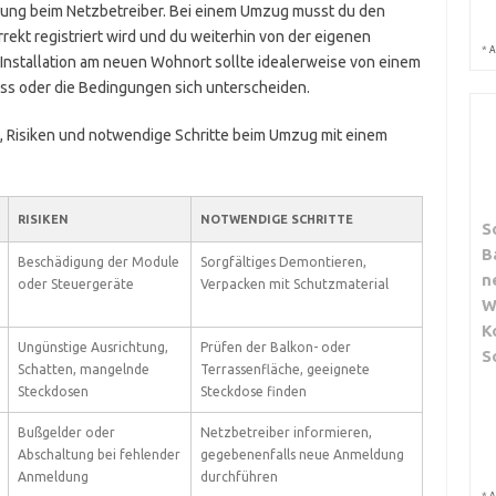
ldung beim Netzbetreiber. Bei einem Umzug musst du den
rekt registriert wird und du weiterhin von der eigenen
*
A
 Installation am neuen Wohnort sollte idealerweise von einem
ss oder die Bedingungen sich unterscheiden.
ile, Risiken und notwendige Schritte beim Umzug mit einem
RISIKEN
NOTWENDIGE SCHRITTE
S
B
Beschädigung der Module
Sorgfältiges Demontieren,
n
oder Steuergeräte
Verpacken mit Schutzmaterial
W
K
Ungünstige Ausrichtung,
Prüfen der Balkon- oder
S
Schatten, mangelnde
Terrassenfläche, geeignete
Steckdosen
Steckdose finden
Bußgelder oder
Netzbetreiber informieren,
Abschaltung bei fehlender
gegebenenfalls neue Anmeldung
Anmeldung
durchführen
*