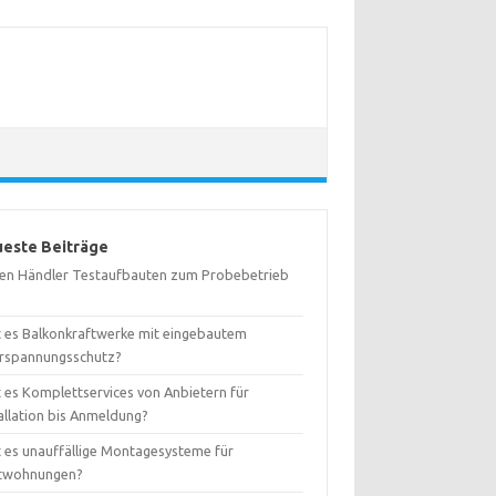
este Beiträge
ten Händler Testaufbauten zum Probebetrieb
t es Balkonkraftwerke mit eingebautem
rspannungsschutz?
t es Komplettservices von Anbietern für
allation bis Anmeldung?
t es unauffällige Montagesysteme für
twohnungen?