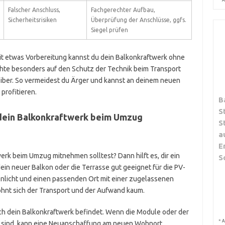
A
Falscher Anschluss,
Fachgerechter Aufbau,
Sicherheitsrisiken
Überprüfung der Anschlüsse, ggfs.
Siegel prüfen
t etwas Vorbereitung kannst du dein Balkonkraftwerk ohne
te besonders auf den Schutz der Technik beim Transport
eiber. So vermeidest du Ärger und kannst an deinem neuen
profitieren.
B
S
u dein Balkonkraftwerk beim Umzug
S
a
E
werk beim Umzug mitnehmen solltest? Dann hilft es, dir ein
S
 dein neuer Balkon oder die Terrasse gut geeignet für die PV-
nlicht und einen passenden Ort mit einer zugelassenen
hnt sich der Transport und der Aufwand kaum.
h dein Balkonkraftwerk befindet. Wenn die Module oder der
*
A
t sind, kann eine Neuanschaffung am neuen Wohnort