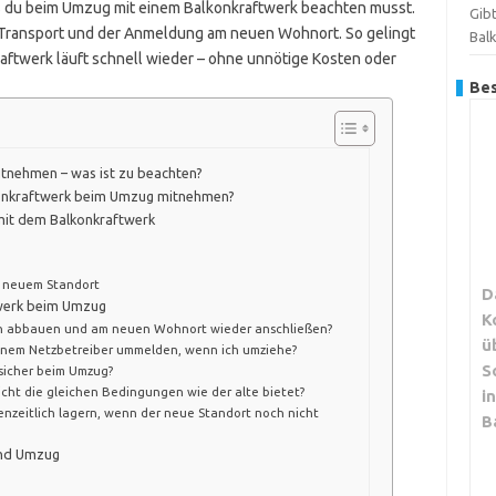
, was du beim Umzug mit einem Balkonkraftwerk beachten musst.
Gibt
Transport und der Anmeldung am neuen Wohnort. So gelingt
Bal
ftwerk läuft schnell wieder – ohne unnötige Kosten oder
Bes
tnehmen – was ist zu beachten?
lkonkraftwerk beim Umzug mitnehmen?
it dem Balkonkraftwerk
t neuem Standort
D
twerk beim Umzug
K
ch abbauen und am neuen Wohnort wieder anschließen?
ü
inem Netzbetreiber ummelden, wenn ich umziehe?
S
 sicher beim Umzug?
cht die gleichen Bedingungen wie der alte bietet?
i
nzeitlich lagern, wenn der neue Standort noch nicht
B
und Umzug