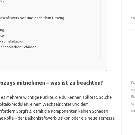
zug
konkraftwerk vor und nach dem Umzug
*
A
ung
sse
Neuinstallation
 mechanischen Schäden
mzugs mitnehmen – was ist zu beachten?
B
v
R
es mehrere wichtige Punkte, die du kennen solltest. Solche
s
oltaik-Modulen, einem Wechselrichter und dem
u
rfordern Sorgfalt, damit die Komponenten keinen Schaden
e Rolle – der Balkonkraftwerk-Balkon oder die neue Terrasse