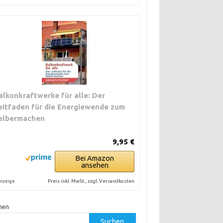
alkonkraftwerke für alle: Der
eitfaden für die Energiewende zum
elbermachen
9,95 €
Bei Amazon
ansehen
Preis inkl. MwSt., zzgl. Versandkosten
nzeige
hen
Suchen