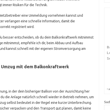
t immer Risiken für die Technik.
im Netzbetreiber eine Ummeldung vornehmen kannst und
er verlangen eine schnelle Information, damit die
rekt registriert wird.
du besser entscheiden, ob du dein Balkonkraftwerk mitnimmst
nlage mitnimmst, empfehle ich dir, beim Abbau und Aufbau
B
 und kannst schnell mit der eigenen Stromversorgung am
L
S
 Umzug mit dem Balkonkraftwerk
*
A
hnung, in der dein bisheriger Balkon von der Ausrichtung her
st du die Anlage natürlich schnell wieder in Betrieb nehmen, um
Suc
zug selbst bedeutet in der Regel eine kurze Unterbrechung.
 sicher verpacken und den Transport gut planen, damit keine