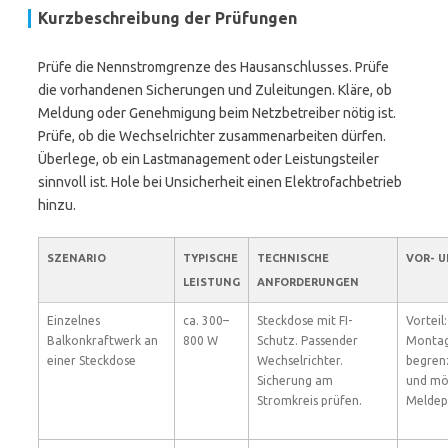
Kurzbeschreibung der Prüfungen
Prüfe die Nennstromgrenze des Hausanschlusses. Prüfe
die vorhandenen Sicherungen und Zuleitungen. Kläre, ob
Meldung oder Genehmigung beim Netzbetreiber nötig ist.
Prüfe, ob die Wechselrichter zusammenarbeiten dürfen.
Überlege, ob ein Lastmanagement oder Leistungsteiler
sinnvoll ist. Hole bei Unsicherheit einen Elektrofachbetrieb
hinzu.
SZENARIO
TYPISCHE
TECHNISCHE
VOR- U
LEISTUNG
ANFORDERUNGEN
Einzelnes
ca. 300–
Steckdose mit FI-
Vorteil
Balkonkraftwerk an
800 W
Schutz. Passender
Montage
einer Steckdose
Wechselrichter.
begren
Sicherung am
und mö
Stromkreis prüfen.
Meldepf