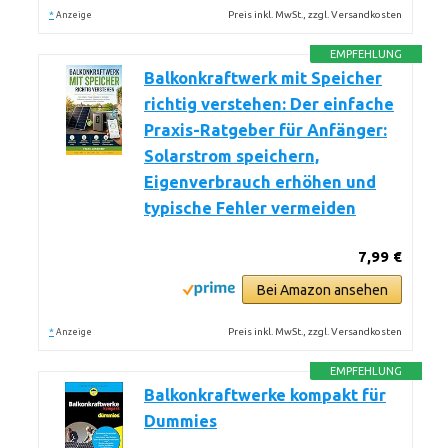
*
Preis inkl. MwSt., zzgl. Versandkosten
Anzeige
EMPFEHLUNG
Balkonkraftwerk mit Speicher
richtig verstehen: Der einfache
Praxis-Ratgeber für Anfänger:
Solarstrom speichern,
Eigenverbrauch erhöhen und
typische Fehler vermeiden
7,99 €
Bei Amazon ansehen
*
Preis inkl. MwSt., zzgl. Versandkosten
Anzeige
EMPFEHLUNG
Balkonkraftwerke kompakt für
Dummies