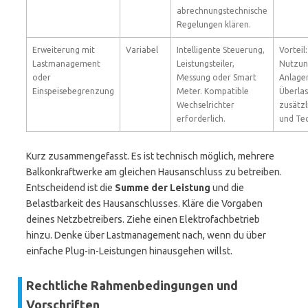
abrechnungstechnische
Regelungen klären.
Erweiterung mit
Variabel
Intelligente Steuerung,
Vorteil:
Lastmanagement
Leistungsteiler,
Nutzun
oder
Messung oder Smart
Anlage
Einspeisebegrenzung
Meter. Kompatible
Überlas
Wechselrichter
zusätzl
erforderlich.
und Tec
Kurz zusammengefasst. Es ist technisch möglich, mehrere
Balkonkraftwerke am gleichen Hausanschluss zu betreiben.
Entscheidend ist die
Summe der Leistung
und die
Belastbarkeit des Hausanschlusses. Kläre die Vorgaben
deines Netzbetreibers. Ziehe einen Elektrofachbetrieb
hinzu. Denke über Lastmanagement nach, wenn du über
einfache Plug-in-Leistungen hinausgehen willst.
Rechtliche Rahmenbedingungen und
Vorschriften