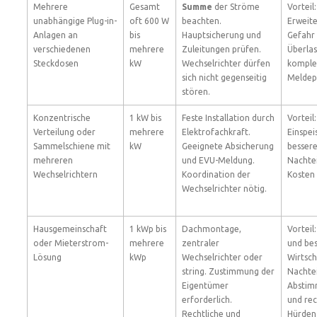
Mehrere
Gesamt
Summe
der Ströme
Vorteil:
unabhängige Plug-in-
oft 600 W
beachten.
Erweite
Anlagen an
bis
Hauptsicherung und
Gefahr
verschiedenen
mehrere
Zuleitungen prüfen.
Überla
Steckdosen
kW
Wechselrichter dürfen
komple
sich nicht gegenseitig
Meldepf
stören.
Konzentrische
1 kW bis
Feste Installation durch
Vorteil
Verteilung oder
mehrere
Elektrofachkraft.
Einspei
Sammelschiene mit
kW
Geeignete Absicherung
bessere
mehreren
und EVU-Meldung.
Nachtei
Wechselrichtern
Koordination der
Kosten
Wechselrichter nötig.
Hausgemeinschaft
1 kWp bis
Dachmontage,
Vorteil
oder Mieterstrom-
mehrere
zentraler
und be
Lösung
kWp
Wechselrichter oder
Wirtsch
string. Zustimmung der
Nachtei
Eigentümer
Abstim
erforderlich.
und rec
Rechtliche und
Hürden