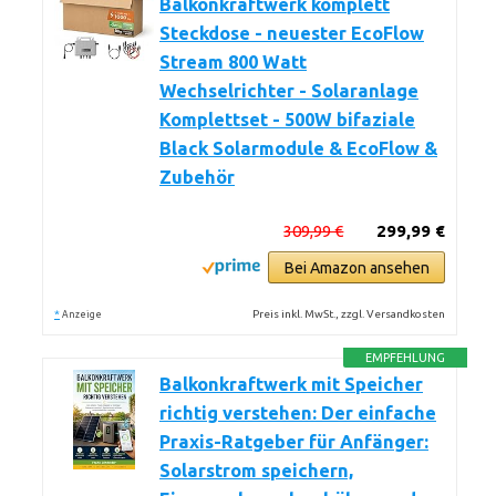
Balkonkraftwerk komplett
Steckdose - neuester EcoFlow
Stream 800 Watt
Wechselrichter - Solaranlage
Komplettset - 500W bifaziale
Black Solarmodule & EcoFlow &
Zubehör
309,99 €
299,99 €
Bei Amazon ansehen
*
Preis inkl. MwSt., zzgl. Versandkosten
Anzeige
EMPFEHLUNG
Balkonkraftwerk mit Speicher
richtig verstehen: Der einfache
Praxis-Ratgeber für Anfänger:
Solarstrom speichern,