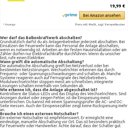
19,99 €
Bei Amazon ansehen
*
Preis inkl. MwSt., zzgl. Versandkosten
Anzeige
Wer darf das Balkonkraftwerk abschalten?
Grundsätzlich darfst du als Anlagenbetreiber jederzeit abschalten. Bei
Einsätzen der Feuerwehr kann das Personal die Anlage abschalten,
wenn es notwendig ist. Arbeiten an der festen Hausinstallation oder am
Zähler dürfen nur Elektrofachkräfte durchführen. Wenn du unsicher
bist, rufe einen Elektriker.
Wann greift die automatische Abschaltung?
Die automatische Abschaltung greift bei Netzverlust oder bei
bestimmten Netzstörungen. Wechselrichter erkennen das durch
Frequenz- oder Spannungsschwankungen und schalten ab. Manche
Systeme reagieren auch auf Fernsignale des Netzbetreibers.
Modulwechselrichter stoppen meist am schnellsten, integrierte
Lösungen schalten innerhalb von Sekunden ab.
Wie erkenne ich, dass die Anlage abgeschaltet ist?
Kontrolliere die Status-LEDs und das Display des Wechselrichters. Sind
Anzeigen dunkel oder zeigen Fehler, ist die Einspeisung meist
unterbrochen. Du kannst mit einem Spannungsprüfer die AC- und DC-
Seite messen. Auch der Einspeisezähler zeigt keine Rückspeisung mehr
an.
Brauche ich einen externen Notschalter?
Ein externer Notschalter ist empfehlenswert. Er ermöglicht eine
eindeutige, manuelle Abschaltung vor Ort. Das ist besonders praktisch
für Feuerwehr oder Handwerker. Achte darauf, dass der Schalter gut