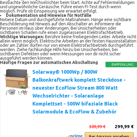
Beobachte den Wechselrichter beim Start. Achte auf Fehlermeldungen
und ungewöhnliche Geräusche. Führe einen FI-Test durch wenn
möglich. Prüfe ob Einspeisung wie erwartet erfolgt.
Dokumentation und Hinweise für Notfälle
Notiere Datum und durchgeführte Maßnahmen. Hänge eine sichtbare
Beschilderung mit Hinweis auf den Abschalter an. Informiere die
Personen im Haus über Änderungen. Bei Unsicherheiten oder
sichtbaren Schäden rufe einen zugelassenen Elektrofachbetrieb.
Wichtige Warnungen:
Berühre keine freiliegenden Leiter. Arbeite nicht
allein wenn möglich. Elektrische Arbeiten an der festen Hausinstallation
oder am Zähler dürfen nur von einem Elektrofachbetrieb durchgeführt
werden. Ziehe fachkundige Hilfe hinzu bei Unsicherheiten, bei
sichtbaren Defekten oder wenn Messungen von dir nicht sicher
ausgeführt werden können.
Häufige Fragen zur automatischen Abschaltung
EMPFEHLUNG
Solarway® 1000Wp / 800W
Balkonkraftwerk komplett Steckdose -
neuester EcoFlow Stream 800 Watt
Wechselrichter - Solaranlage
Komplettset - 500W bifaziale Black
Solarmodule & EcoFlow & Zubehör
309,99 €
299,99 €
Bei Amazon ansehen