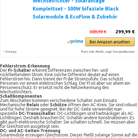
Wechselrichter - Solaranlage
Komplettset - 500W bifaziale Black
Solarmodule & EcoFlow & Zubehör
309,99 €
299,99 €
Bei Amazon ansehen
*
Preis inkl. MwSt., zzgl. Versandkosten
Anzeige
Fehlerstrom-Erkennung
Der
FI-Schalter
erkennt Differenzen zwischen hin- und
rückfließendem Strom. Eine solche Differenz deutet auf einen
Fehlerstrom hin. Dann trennt der FI die Stromzufuhr. Das schützt
Personen vor einem elektrischen Schlag. Der FI ist aber vor allem ein
Personenschutz. Er ersetzt nicht die Netzerkennung des
Wechselrichters.
Schaltkomponenten
Zum Abschalten kommen verschiedene Schalter zum Einsatz.
Mechanische
Relais
oder
Schütze
öffnen den AC-Kreis. Sie sind robust
und für hohe Ströme geeignet. Bei der DC-Seite verwendet man
spezielle
DC-Trennschalter
. DC-Lichtbögen sind hartnäckiger als AC-
Lichtbögen. Deshalb brauchen DC-Schalter andere Konstruktionen. Es
gibt auch elektronische Schalter. Sie schalten schnell. Sie müssen aber
für Gleichstrom ausgelegt sein.
DC- und AC-Seiten-Trennung
Solarmodule erzeugen Gleichstrom. Dieser fließt solange Sonne auf die