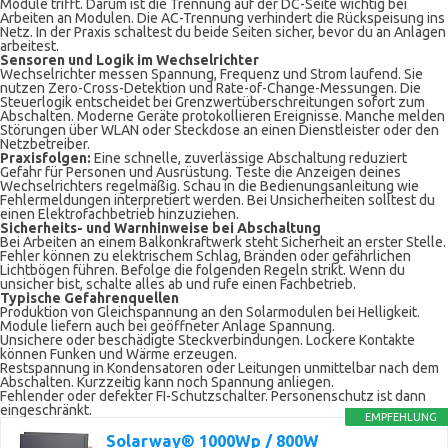
Module trifft. Darum ist die Trennung auf der DC-Seite wichtig bei
Arbeiten an Modulen. Die AC-Trennung verhindert die Rückspeisung ins
Netz. In der Praxis schaltest du beide Seiten sicher, bevor du an Anlagen
arbeitest.
Sensoren und Logik im Wechselrichter
Wechselrichter messen Spannung, Frequenz und Strom laufend. Sie
nutzen Zero-Cross-Detektion und Rate-of-Change-Messungen. Die
Steuerlogik entscheidet bei Grenzwertüberschreitungen sofort zum
Abschalten. Moderne Geräte protokollieren Ereignisse. Manche melden
Störungen über WLAN oder Steckdose an einen Dienstleister oder den
Netzbetreiber.
Praxisfolgen:
Eine schnelle, zuverlässige Abschaltung reduziert
Gefahr für Personen und Ausrüstung. Teste die Anzeigen deines
Wechselrichters regelmäßig. Schau in die Bedienungsanleitung wie
Fehlermeldungen interpretiert werden. Bei Unsicherheiten solltest du
einen Elektrofachbetrieb hinzuziehen.
Sicherheits- und Warnhinweise bei Abschaltung
Bei Arbeiten an einem Balkonkraftwerk steht Sicherheit an erster Stelle.
Fehler können zu elektrischem Schlag, Bränden oder gefährlichen
Lichtbögen führen. Befolge die folgenden Regeln strikt. Wenn du
unsicher bist, schalte alles ab und rufe einen Fachbetrieb.
Typische Gefahrenquellen
Produktion von Gleichspannung an den Solarmodulen bei Helligkeit.
Module liefern auch bei geöffneter Anlage Spannung.
Unsichere oder beschädigte Steckverbindungen. Lockere Kontakte
können Funken und Wärme erzeugen.
Restspannung in Kondensatoren oder Leitungen unmittelbar nach dem
Abschalten. Kurzzeitig kann noch Spannung anliegen.
Fehlender oder defekter FI-Schutzschalter. Personenschutz ist dann
eingeschränkt.
EMPFEHLUNG
Solarway® 1000Wp / 800W