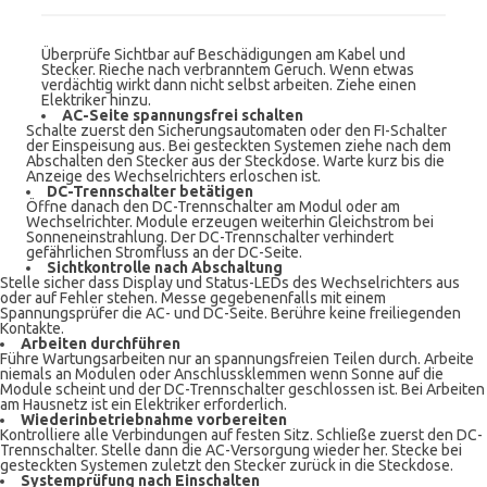
Überprüfe Sichtbar auf Beschädigungen am Kabel und
Stecker. Rieche nach verbranntem Geruch. Wenn etwas
verdächtig wirkt dann nicht selbst arbeiten. Ziehe einen
Elektriker hinzu.
AC-Seite spannungsfrei schalten
Schalte zuerst den Sicherungsautomaten oder den FI-Schalter
der Einspeisung aus. Bei gesteckten Systemen ziehe nach dem
Abschalten den Stecker aus der Steckdose. Warte kurz bis die
Anzeige des Wechselrichters erloschen ist.
DC-Trennschalter betätigen
Öffne danach den DC-Trennschalter am Modul oder am
Wechselrichter. Module erzeugen weiterhin Gleichstrom bei
Sonneneinstrahlung. Der DC-Trennschalter verhindert
gefährlichen Stromfluss an der DC-Seite.
Sichtkontrolle nach Abschaltung
Stelle sicher dass Display und Status-LEDs des Wechselrichters aus
oder auf Fehler stehen. Messe gegebenenfalls mit einem
Spannungsprüfer die AC- und DC-Seite. Berühre keine freiliegenden
Kontakte.
Arbeiten durchführen
Führe Wartungsarbeiten nur an spannungsfreien Teilen durch. Arbeite
niemals an Modulen oder Anschlussklemmen wenn Sonne auf die
Module scheint und der DC-Trennschalter geschlossen ist. Bei Arbeiten
am Hausnetz ist ein Elektriker erforderlich.
Wiederinbetriebnahme vorbereiten
Kontrolliere alle Verbindungen auf festen Sitz. Schließe zuerst den DC-
Trennschalter. Stelle dann die AC-Versorgung wieder her. Stecke bei
gesteckten Systemen zuletzt den Stecker zurück in die Steckdose.
Systemprüfung nach Einschalten