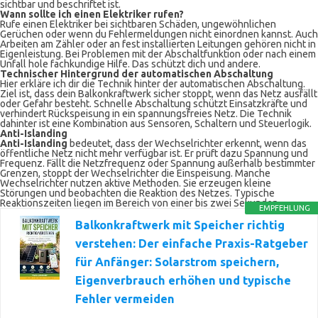
sichtbar und beschriftet ist.
Wann sollte ich einen Elektriker rufen?
Rufe einen Elektriker bei sichtbaren Schäden, ungewöhnlichen
Gerüchen oder wenn du Fehlermeldungen nicht einordnen kannst. Auch
Arbeiten am Zähler oder an fest installierten Leitungen gehören nicht in
Eigenleistung. Bei Problemen mit der Abschaltfunktion oder nach einem
Unfall hole fachkundige Hilfe. Das schützt dich und andere.
Technischer Hintergrund der automatischen Abschaltung
Hier erkläre ich dir die Technik hinter der automatischen Abschaltung.
Ziel ist, dass dein Balkonkraftwerk sicher stoppt, wenn das Netz ausfällt
oder Gefahr besteht. Schnelle Abschaltung schützt Einsatzkräfte und
verhindert Rückspeisung in ein spannungsfreies Netz. Die Technik
dahinter ist eine Kombination aus Sensoren, Schaltern und Steuerlogik.
Anti-Islanding
Anti-Islanding
bedeutet, dass der Wechselrichter erkennt, wenn das
öffentliche Netz nicht mehr verfügbar ist. Er prüft dazu Spannung und
Frequenz. Fällt die Netzfrequenz oder Spannung außerhalb bestimmter
Grenzen, stoppt der Wechselrichter die Einspeisung. Manche
Wechselrichter nutzen aktive Methoden. Sie erzeugen kleine
Störungen und beobachten die Reaktion des Netzes. Typische
Reaktionszeiten liegen im Bereich von einer bis zwei Sekunden.
EMPFEHLUNG
Balkonkraftwerk mit Speicher richtig
verstehen: Der einfache Praxis-Ratgeber
für Anfänger: Solarstrom speichern,
Eigenverbrauch erhöhen und typische
Fehler vermeiden