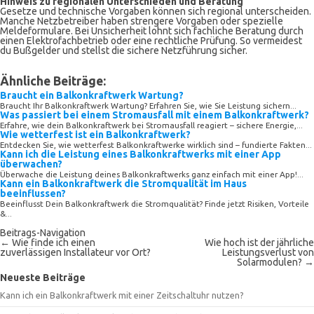
Hinweis zu regionalen Unterschieden und Beratung
Gesetze und technische Vorgaben können sich regional unterscheiden.
Manche Netzbetreiber haben strengere Vorgaben oder spezielle
Meldeformulare. Bei Unsicherheit lohnt sich fachliche Beratung durch
einen Elektrofachbetrieb oder eine rechtliche Prüfung. So vermeidest
du Bußgelder und stellst die sichere Netzführung sicher.
Ähnliche Beiträge:
Braucht ein Balkonkraftwerk Wartung?
Braucht Ihr Balkonkraftwerk Wartung? Erfahren Sie, wie Sie Leistung sichern...
Was passiert bei einem Stromausfall mit einem Balkonkraftwerk?
Erfahre, wie dein Balkonkraftwerk bei Stromausfall reagiert – sichere Energie,...
Wie wetterfest ist ein Balkonkraftwerk?
Entdecken Sie, wie wetterfest Balkonkraftwerke wirklich sind – fundierte Fakten...
Kann ich die Leistung eines Balkonkraftwerks mit einer App
überwachen?
Überwache die Leistung deines Balkonkraftwerks ganz einfach mit einer App!...
Kann ein Balkonkraftwerk die Stromqualität im Haus
beeinflussen?
Beeinflusst Dein Balkonkraftwerk die Stromqualität? Finde jetzt Risiken, Vorteile
&...
Beitrags-Navigation
←
Wie finde ich einen
Wie hoch ist der jährliche
zuverlässigen Installateur vor Ort?
Leistungsverlust von
Solarmodulen?
→
Neueste Beiträge
Kann ich ein Balkonkraftwerk mit einer Zeitschaltuhr nutzen?