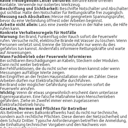
Keine freiliegenden Leiter berühren:
Berühre keine offenen
Kontakte. Verwende nur isoliertes Werkzeug.
Beschriftung und Sichtbarkeit:
Beschrifte Notschalter und Abschalter
gut sichtbar. Halte den Notschalter für Rettungskräfte frei zugänglich.
Messung nach Abschalten:
Messe mit geeignetem Spannungsprüfer,
bevor du eine Verbindung öffnest oder Arbeiten beginnst.
Arbeite nicht allein:
Lass eine zweite Person in der Nähe sein, die Hilfe
rufen kann.
Konkrete Verhaltensregeln für Notfälle
Warnung:
Bei Brand, Funkenflug oder Rauch sofort die Feuerwehr
rufen. Versuche nicht, elektrische Brände mit Wasser zu löschen. Wenn
Personen verletzt sind, trenne die Stromzufuhr nur wenn du dies
gefahrlos tun kannst. Andernfalls informiere Rettungskräfte und warte
auf Anweisungen.
Wann Fachbetrieb oder Feuerwehr informieren
Bei sichtbaren Beschädigungen an Kabeln, Steckern oder Modulen.
Dann nicht weiter betreiben.
Bei Fehlfunktionen, die du nicht sicher einordnen kannst oder wenn
Messungen auffällige Werte zeigen.
Bei Eingriffen an der festen Hausinstallation oder am Zähler. Diese
Arbeiten dürfen nur Elektrofachkräfte durchführen.
Bei Brand oder möglicher Gefährdung von Personen sofort die
Feuerwehr anrufen.
Wichtig:
Wenn dir etwas ungewöhnlich erscheint dann unterlasse
Eigenreparaturen. Eine falsche Maßnahme kann Menschenleben
gefährden. Ziehe im Zweifel immer einen zugelassenen
Elektrofachbetrieb hinzu.
Gesetze, Normen und Pflichten für Betreiber
Als Betreiber eines Balkonkraftwerks hast du nicht nur technische,
sondern auch rechtliche Pflichten. Diese dienen der Netzsicherheit und
dem Schutz Dritter. Typische Anforderungen betreffen die Anmeldung,
die Einhaltung technischer Vorgaben und den Nachweis von