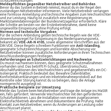
Schutzeinrichtungen.
Meldepflichten gegenüber Netzbetreiber und Behörden
Bevor du das System in Betrieb nimmst, musst du in der Regel den
zuständigen Netzbetreiber informieren. Viele Netzbetreiber verlangen
eine formlose Anmeldung und technische Angaben zum Wechselrichter
und zur Leistung. Häufig ist zusätzlich eine Registrierung im
Marktstammdatenregister der Bundesnetzagentur erforderlich. Kläre
die Schritte am besten vor der Erstinbetriebnahme, damit keine
ungewollte Einspeisung ohne Prüfung erfolgt.
Normen und technische Vorgaben
Für die sichere Anbindung gelten technische Regeln wie die VDE-
Anwendungsregel für Einspeisung in das Niederspannungsnetz,
bekannt als
VDE-AR-N 4105
, sowie allgemeine Vorschriften aus der
DIN VDE. Diese Regeln schreiben Funktionen wie
Anti-Islanding
,
geeignete Schutzeinrichtungen und korrekte Absicherung vor.
Netzbetreiber können zusätzliche Anforderungen in ihren Technischen
Anschlussbedingungen festlegen.
Anforderungen an Schutzeinrichtungen und Nachweise
Du musst nachweisen können, dass geeignete Schutzmaßnahmen
vorhanden sind. Das betrifft FI-Schutz, Überstromschutz,
Abschaltfunktionen des Wechselrichters und gegebenenfalls ein DC-
Isoliergerät. Praktisch bedeutet das: Bewahre Datenblätter,
Konformitätserklärungen und ein Inbetriebnahmeprotokoll auf. Bei
Kontrolle oder Störung kannst du so belegen, dass die Anlage
normgerecht ausgelegt ist.
Praktische Beispiele zur Umsetzung
Melde das System beim Netzbetreiber und trage die Anlage ins MaStR
ein, falls gefordert. Verwende Wechselrichter mit den geforderten
Schutzfunktionen. Lass die Installation von einem zugelassenen
Elektrofachbetrieb abnehmen und dokumentiere die Prüfung. Halte
Kontakt zum Netzbetreiber, wenn du Änderungen an Leistung oder
Anschlussart planst.