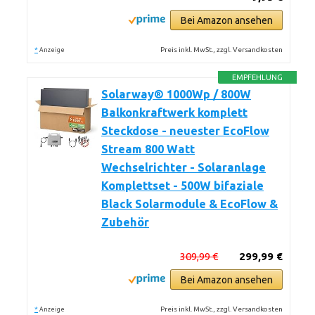
Bei Amazon ansehen
*
Preis inkl. MwSt., zzgl. Versandkosten
Anzeige
EMPFEHLUNG
Solarway® 1000Wp / 800W
Balkonkraftwerk komplett
Steckdose - neuester EcoFlow
Stream 800 Watt
Wechselrichter - Solaranlage
Komplettset - 500W bifaziale
Black Solarmodule & EcoFlow &
Zubehör
309,99 €
299,99 €
Bei Amazon ansehen
*
Preis inkl. MwSt., zzgl. Versandkosten
Anzeige