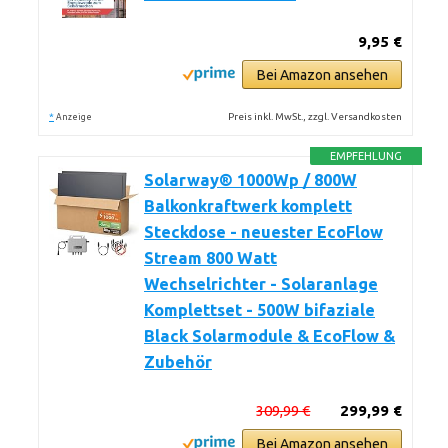
9,95 €
Bei Amazon ansehen
*
Preis inkl. MwSt., zzgl. Versandkosten
Anzeige
EMPFEHLUNG
Solarway® 1000Wp / 800W
Balkonkraftwerk komplett
Steckdose - neuester EcoFlow
Stream 800 Watt
Wechselrichter - Solaranlage
Komplettset - 500W bifaziale
Black Solarmodule & EcoFlow &
Zubehör
309,99 €
299,99 €
Bei Amazon ansehen