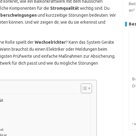
und konkret, wie ein Balkonkraftwerk mit dem häuslichen
Bie
elche Komponenten für die
Stromqualität
wichtig sind. Du
an?
berschwingungen
und kurzzeitige Störungen bedeuten. Wir
eten können. Und wir zeigen dir, wie du sie erkennst und
Bes
e Rolle spielt der
Wechselrichter
? Kann das System Geräte
h? Wann brauchst du einen Elektriker oder Meldungen beim
tigsten Prüfwerte und einfache Maßnahmen zur Absicherung.
ftwerk für dich passt und wie du mögliche Störungen
B
D
ät
*
A
ext
ität