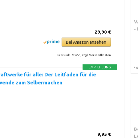
V
-
29,90 €
Bei Amazon ansehen
Preis inkl. MwSt., zzgl. Versandkosten
EMPFEHLUNG
*
A
aftwerke für alle: Der Leitfaden für die
wende zum Selbermachen
B
9,95 €
L