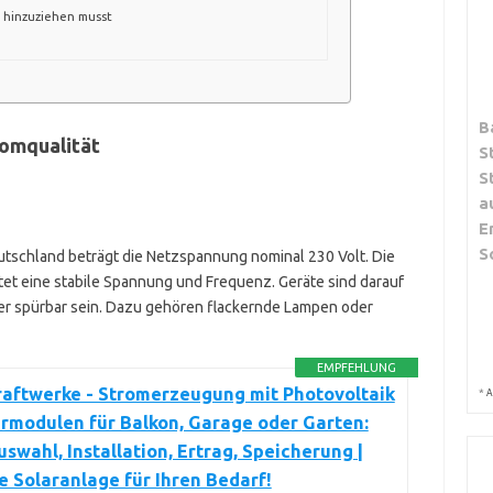
 hinzuziehen musst
B
romqualität
S
S
a
E
S
utschland beträgt die Netzspannung nominal 230 Volt. Die
tet eine stabile Spannung und Frequenz. Geräte sind darauf
r spürbar sein. Dazu gehören flackernde Lampen oder
EMPFEHLUNG
raftwerke - Stromerzeugung mit Photovoltaik
*
A
rmodulen für Balkon, Garage oder Garten:
swahl, Installation, Ertrag, Speicherung |
e Solaranlage für Ihren Bedarf!