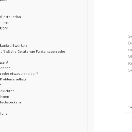
d Installation
ahmen
tion?
S
B
lkonkraftwerken
n
mpfindliche Geräte wie Funkanlagen oder
W
ssen?
K
ziehen?
S
en oder etwas anmelden?
Probleme selbst?
t
elrichter
ahmen
fachsteckern
*
A
üfung