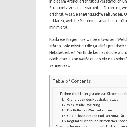
In diesem Artikel erfährst du verständlich 
Stromnetz zusammenarbeitet. Du lernst, w
erfährst, was
Spannungsschwankungen
,
O
erklären, welche Probleme tatsächlich auftr
minimierst.
Konkrete Fragen, die wir beantworten: Welch
stören? Wie misst du die Qualität praktisc
Netzbetreiber? Am Ende kennst du die wich
Bleib dran. Dann weißt du, ob ein Balkonkra
vermeidest.
Table of Contents
Technische Hintergründe zur Stromqualit
Grundlagen des Haushaltsnetzes
Was ist Rückspeisung?
Die Rolle des Wechselrichters
Oberschwingungen und Netzqualität
Regulatorischer und historischer Kont
Mögliche Auswirkungen auf die Stromqual