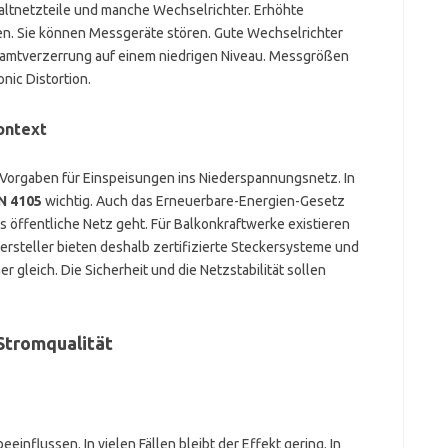
haltnetzteile und manche Wechselrichter. Erhöhte
 Sie können Messgeräte stören. Gute Wechselrichter
esamtverzerrung auf einem niedrigen Niveau. Messgrößen
nic Distortion.
ontext
e Vorgaben für Einspeisungen ins Niederspannungsnetz. In
N 4105
wichtig. Auch das Erneuerbare-Energien-Gesetz
ns öffentliche Netz geht. Für Balkonkraftwerke existieren
ersteller bieten deshalb zertifizierte Steckersysteme und
r gleich. Die Sicherheit und die Netzstabilität sollen
Stromqualität
einflussen. In vielen Fällen bleibt der Effekt gering. In