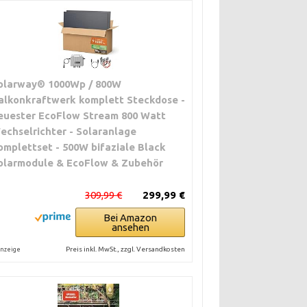
olarway® 1000Wp / 800W
alkonkraftwerk komplett Steckdose -
euester EcoFlow Stream 800 Watt
echselrichter - Solaranlage
omplettset - 500W bifaziale Black
olarmodule & EcoFlow & Zubehör
309,99 €
299,99 €
Bei Amazon
ansehen
Preis inkl. MwSt., zzgl. Versandkosten
nzeige