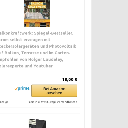
alkonkraftwerk: Spiegel-Bestseller.
trom selbst erzeugen mit
teckersolargeräten und Photovoltaik
uf Balkon, Terrasse und im Garten.
mpfohlen von Holger Laudeley,
olarexperte und Youtuber
18,00 €
Bei Amazon
ansehen
Preis inkl. MwSt., zzgl. Versandkosten
nzeige