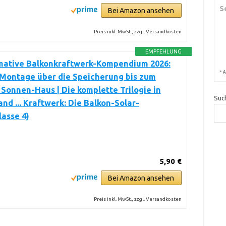
S
Bei Amazon ansehen
Preis inkl. MwSt., zzgl. Versandkosten
EMPFEHLUNG
imative Balkonkraftwerk-Kompendium 2026:
*
A
 Montage über die Speicherung bis zum
Sonnen-Haus | Die komplette Trilogie in
Suc
nd ... Kraftwerk: Die Balkon-Solar-
asse 4)
5,90 €
Bei Amazon ansehen
Preis inkl. MwSt., zzgl. Versandkosten