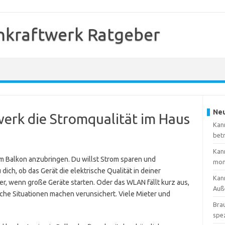
nkraftwerk Ratgeber
Neu
erk die Stromqualität im Haus
Kann
bet
Kan
em Balkon anzubringen. Du willst Strom sparen und
mon
dich, ob das Gerät die elektrische Qualität in deiner
Kann
er, wenn große Geräte starten. Oder das WLAN fällt kurz aus,
Auß
olche Situationen machen verunsichert. Viele Mieter und
Brau
spez