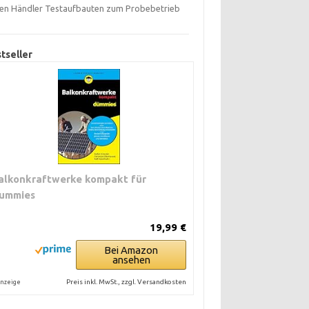
ten Händler Testaufbauten zum Probebetrieb
tseller
alkonkraftwerke kompakt für
ummies
19,99 €
Bei Amazon
ansehen
Preis inkl. MwSt., zzgl. Versandkosten
nzeige