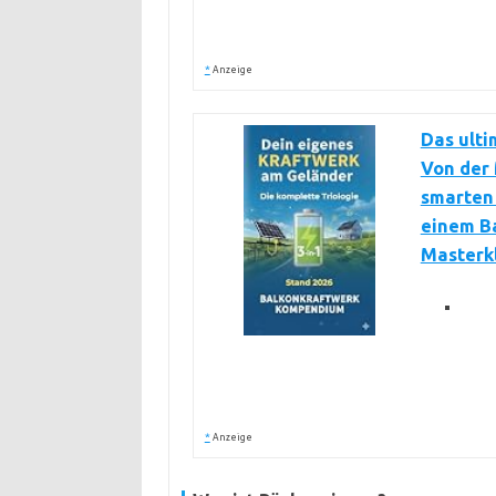
*
Anzeige
Das ult
Von der
smarten 
einem Ba
Masterkl
*
Anzeige