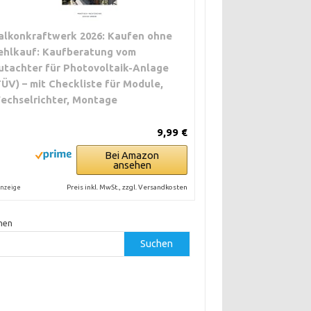
alkonkraftwerk 2026: Kaufen ohne
ehlkauf: Kaufberatung vom
utachter für Photovoltaik-Anlage
TÜV) – mit Checkliste für Module,
echselrichter, Montage
9,99 €
Bei Amazon
ansehen
Preis inkl. MwSt., zzgl. Versandkosten
nzeige
hen
Suchen