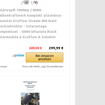
olarway® 1000Wp / 800W
alkonkraftwerk komplett Steckdose -
euester EcoFlow Stream 800 Watt
echselrichter - Solaranlage
omplettset - 500W bifaziale Black
olarmodule & EcoFlow & Zubehör
309,99 €
299,99 €
Bei Amazon
ansehen
Preis inkl. MwSt., zzgl. Versandkosten
nzeige