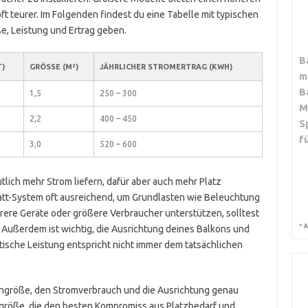
ft teurer. Im Folgenden findest du eine Tabelle mit typischen
ße, Leistung und Ertrag geben.
B
T)
GRÖSSE (M²)
JÄHRLICHER STROMERTRAG (KWH)
m
B
1,5
250 – 300
M
2,2
400 – 450
S
f
3,0
520 – 600
tlich mehr Strom liefern, dafür aber auch mehr Platz
Watt-System oft ausreichend, um Grundlasten wie Beleuchtung
hrere Geräte oder größere Verbraucher unterstützen, solltest
*
A
 Außerdem ist wichtig, die Ausrichtung deines Balkons und
ische Leistung entspricht nicht immer dem tatsächlichen
ongröße, den Stromverbrauch und die Ausrichtung genau
ngröße, die den besten Kompromiss aus Platzbedarf und