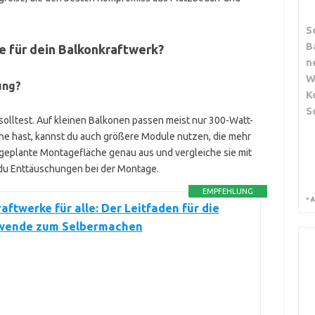
S
B
ße für dein Balkonkraftwerk?
n
W
ung?
K
S
en solltest. Auf kleinen Balkonen passen meist nur 300-Watt-
e hast, kannst du auch größere Module nutzen, die mehr
 geplante Montagefläche genau aus und vergleiche sie mit
 du Enttäuschungen bei der Montage.
EMPFEHLUNG
*
A
aftwerke für alle: Der Leitfaden für die
wende zum Selbermachen