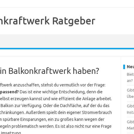
nkraftwerk Ratgeber
Neu
ein Balkonkraftwerk haben?
Bie
an?
twerk anzuschaffen, stehst du vermutlich vor der Frage:
Gib
 passend?
Das ist eine wichtige Entscheidung, denn die
Übe
selbst erzeugen kannst und wie effizient die Anlage arbeitet.
Balkon zur Verfügung. Oder die Dachfläche, auf der du das
Gib
inschränkungen. Außerdem spielt dein eigener Stromverbrauch
Inst
aum spürbare Einsparungen, ein zu großes kann wegen der
Gib
geln problematisch werden. Es ist also nicht nur eine Frage
Mie
n Umsetzung.