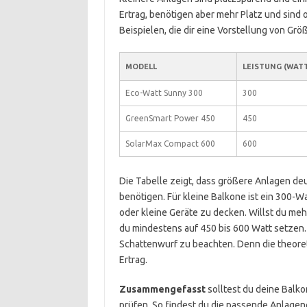
Ertrag, benötigen aber mehr Platz und sind o
Beispielen, die dir eine Vorstellung von Grö
MODELL
LEISTUNG (WAT
Eco-Watt Sunny 300
300
GreenSmart Power 450
450
SolarMax Compact 600
600
Die Tabelle zeigt, dass größere Anlagen deu
benötigen. Für kleine Balkone ist ein 300-
oder kleine Geräte zu decken. Willst du me
du mindestens auf 450 bis 600 Watt setzen.
Schattenwurf zu beachten. Denn die theoret
Ertrag.
Zusammengefasst
solltest du deine Balk
prüfen. So findest du die passende Anlage