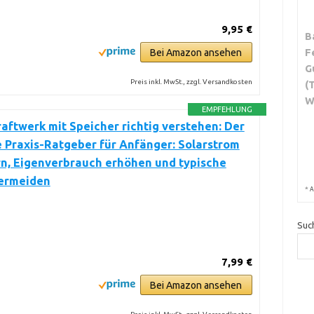
9,95 €
B
F
Bei Amazon ansehen
G
Preis inkl. MwSt., zzgl. Versandkosten
(
W
EMPFEHLUNG
aftwerk mit Speicher richtig verstehen: Der
 Praxis-Ratgeber für Anfänger: Solarstrom
n, Eigenverbrauch erhöhen und typische
vermeiden
*
A
Suc
7,99 €
Bei Amazon ansehen