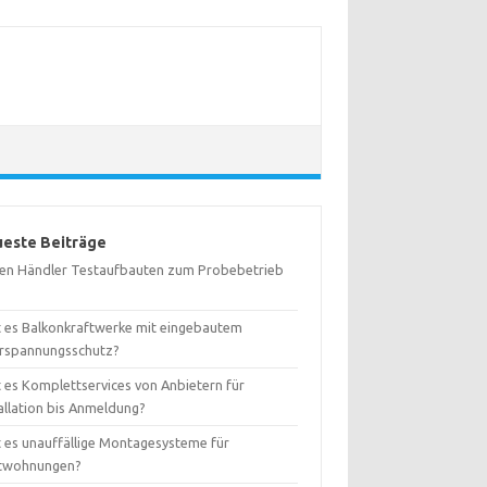
este Beiträge
ten Händler Testaufbauten zum Probebetrieb
t es Balkonkraftwerke mit eingebautem
rspannungsschutz?
t es Komplettservices von Anbietern für
allation bis Anmeldung?
t es unauffällige Montagesysteme für
twohnungen?