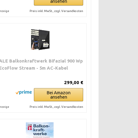
ansehen
Preis inkl. MwSt., zzgl. Versandkosten
nzeige
ALE Balkonkraftwerk Bifazial 900 Wp
 EcoFlow Stream - 5m AC-Kabel
299,00 €
Bei Amazon
ansehen
Preis inkl. MwSt., zzgl. Versandkosten
nzeige