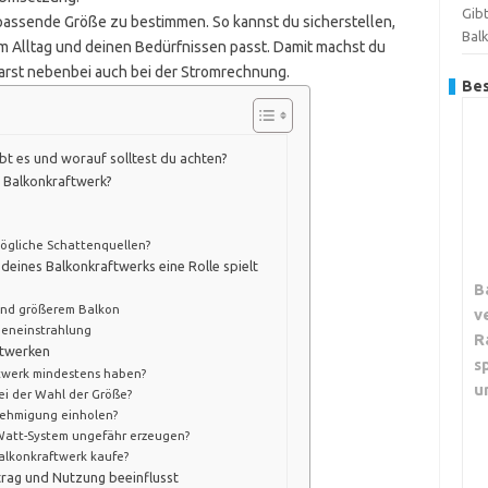
Gibt
e passende Größe zu bestimmen. So kannst du sicherstellen,
Bal
m Alltag und deinen Bedürfnissen passt. Damit machst du
arst nebenbei auch bei der Stromrechnung.
Bes
t es und worauf solltest du achten?
n Balkonkraftwerk?
mögliche Schattenquellen?
deines Balkonkraftwerks eine Rolle spielt
B
n
und größerem Balkon
v
eneinstrahlung
R
ftwerken
s
aftwerk mindestens haben?
u
ei der Wahl der Größe?
nehmigung einholen?
-Watt-System ungefähr erzeugen?
Balkonkraftwerk kaufe?
trag und Nutzung beeinflusst