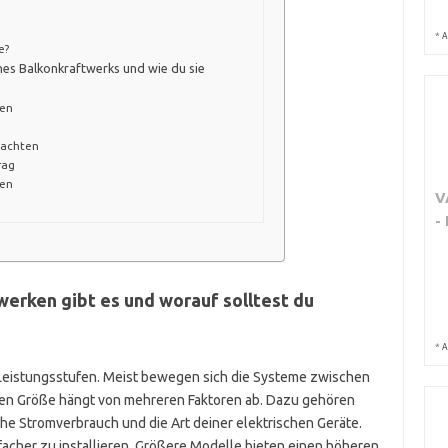
*
A
e?
nes Balkonkraftwerks und wie du sie
zen
eachten
rag
ten
V
-
erken gibt es und worauf solltest du
*
A
 Leistungsstufen. Meist bewegen sich die Systeme zwischen
igen Größe hängt von mehreren Faktoren ab. Dazu gehören
che Stromverbrauch und die Art deiner elektrischen Geräte.
facher zu installieren. Größere Modelle bieten einen höheren