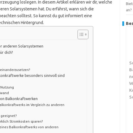
rzeugung loslegen. In diesem Artikel erklären wir dir, welche
Bie
eren Solarsystemen hat. Du erfährst, wann sich die
an?
achten solltest. So kannst du gut informiert eine
echnischen Hintergrund.
Bes
er anderen Solarsystemen
ür dich?
S
B
useinanderzusetzen?
lkonkraftwerke besonders sinnvoll sind
n
W
e Nutzung
K
ufwand
S
 von Balkonkraftwerken
 Balkonkraftwerks im Vergleich zu anderen
 geeignet?
rklich Stromkosten sparen?
t eines Balkonkraftwerks von anderen