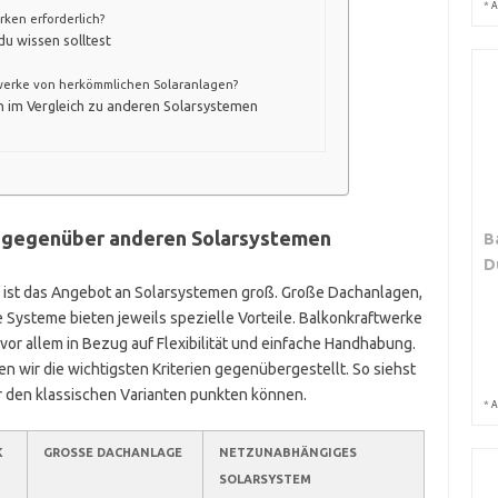
*
A
ken erforderlich?
u wissen solltest
werke von herkömmlichen Solaranlagen?
n im Vergleich zu anderen Solarsystemen
n gegenüber anderen Solarsystemen
B
D
t, ist das Angebot an Solarsystemen groß. Große Dachanlagen,
ysteme bieten jeweils spezielle Vorteile. Balkonkraftwerke
vor allem in Bezug auf Flexibilität und einfache Handhabung.
n wir die wichtigsten Kriterien gegenübergestellt. So siehst
 den klassischen Varianten punkten können.
*
A
K
GROSSE DACHANLAGE
NETZUNABHÄNGIGES
SOLARSYSTEM