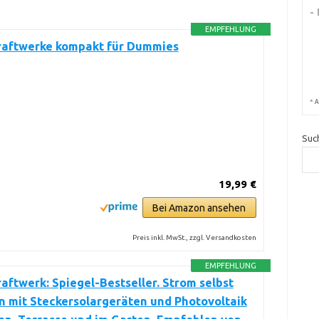
-
EMPFEHLUNG
raftwerke kompakt für Dummies
*
A
Suc
19,99 €
Bei Amazon ansehen
Preis inkl. MwSt., zzgl. Versandkosten
EMPFEHLUNG
aftwerk: Spiegel-Bestseller. Strom selbst
 mit Steckersolargeräten und Photovoltaik