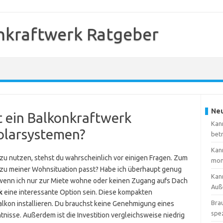
nkraftwerk Ratgeber
Neu
t ein Balkonkraftwerk
Kann
olarsystemen?
bet
Kan
u nutzen, stehst du wahrscheinlich vor einigen Fragen. Zum
mon
ie zu meiner Wohnsituation passt? Habe ich überhaupt genug
Kann
 wenn ich nur zur Miete wohne oder keinen Zugang aufs Dach
Auß
k
eine interessante Option sein. Diese kompakten
Brau
alkon installieren. Du brauchst keine Genehmigung eines
spez
nisse. Außerdem ist die Investition vergleichsweise niedrig