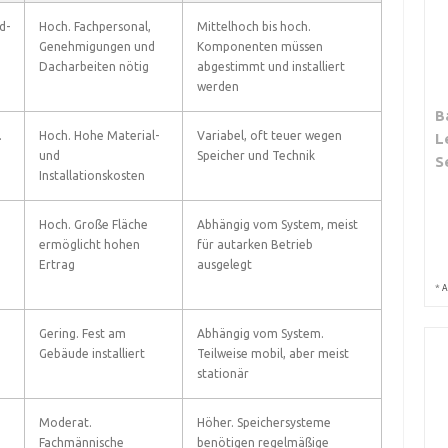
d-
Hoch. Fachpersonal,
Mittelhoch bis hoch.
Genehmigungen und
Komponenten müssen
Dacharbeiten nötig
abgestimmt und installiert
werden
B
.
Hoch. Hohe Material-
Variabel, oft teuer wegen
L
und
Speicher und Technik
S
Installationskosten
Hoch. Große Fläche
Abhängig vom System, meist
ermöglicht hohen
für autarken Betrieb
Ertrag
ausgelegt
*
A
Gering. Fest am
Abhängig vom System.
Gebäude installiert
Teilweise mobil, aber meist
stationär
Moderat.
Höher. Speichersysteme
Fachmännische
benötigen regelmäßige