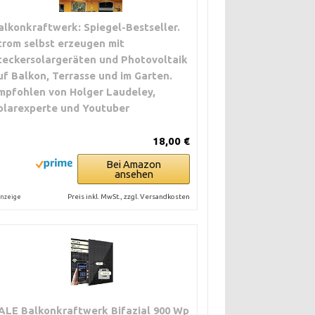
alkonkraftwerk: Spiegel-Bestseller.
trom selbst erzeugen mit
teckersolargeräten und Photovoltaik
uf Balkon, Terrasse und im Garten.
mpfohlen von Holger Laudeley,
olarexperte und Youtuber
18,00 €
Bei Amazon
ansehen
Preis inkl. MwSt., zzgl. Versandkosten
nzeige
ALE Balkonkraftwerk Bifazial 900 Wp