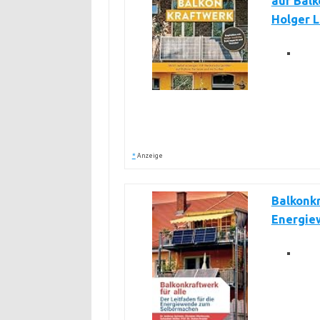
auf Balk
Holger L
*
Anzeige
Balkonkr
Energie