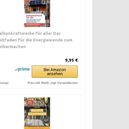
alkonkraftwerke für alle: Der
eitfaden für die Energiewende zum
elbermachen
9,95 €
Bei Amazon
ansehen
Preis inkl. MwSt., zzgl. Versandkosten
nzeige