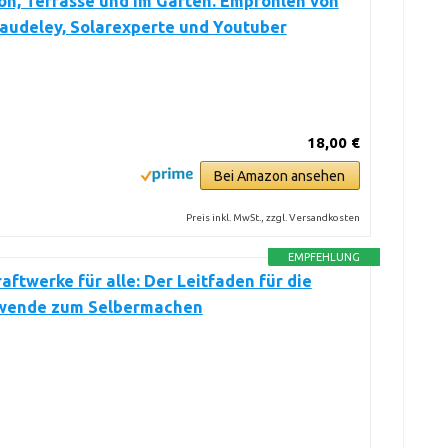
on, Terrasse und im Garten. Empfohlen von
audeley, Solarexperte und Youtuber
18,00 €
Bei Amazon ansehen
Preis inkl. MwSt., zzgl. Versandkosten
EMPFEHLUNG
aftwerke für alle: Der Leitfaden für die
wende zum Selbermachen