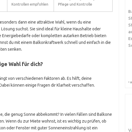
Kontrollen empfohlen
Pflege und Kontrolle
B
S
sonders dann eine attraktive Wahl, wenn du eine
S
Lösung suchst. Sie sind ideal für kleine Haushalte oder
a
e Energiebedarfe oder kompletten autarken Betrieb bieten
E
nst du mit einem Balkonkraftwerk schnell und einfach in die
S
sten senken.
ige Wahl für dich?
ngt von verschiedenen Faktoren ab. Es hilft, deine
*
A
Dabei können einige Fragen dir Klarheit verschaffen.
he, die genug Sonne abbekommt? In vielen Fällen sind Balkone
en. Wenn du zur Miete wohnst, ist es wichtig zu prüfen, ob
on oder Fenster mit guter Sonneneinstrahlung ist ein
V