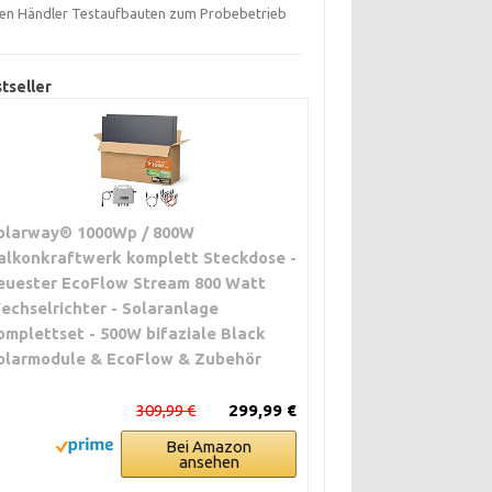
ten Händler Testaufbauten zum Probebetrieb
tseller
olarway® 1000Wp / 800W
alkonkraftwerk komplett Steckdose -
euester EcoFlow Stream 800 Watt
echselrichter - Solaranlage
omplettset - 500W bifaziale Black
olarmodule & EcoFlow & Zubehör
309,99 €
299,99 €
Bei Amazon
ansehen