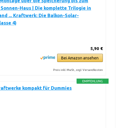
 Montage über die Speicherung bis zum
Sonnen-Haus | Die komplette Trilogie in
nd ... Kraftwerk: Die Balkon-Solar-
asse 4)
5,90 €
Bei Amazon ansehen
Preis inkl. MwSt., zzgl. Versandkosten
EMPFEHLUNG
raftwerke kompakt für Dummies