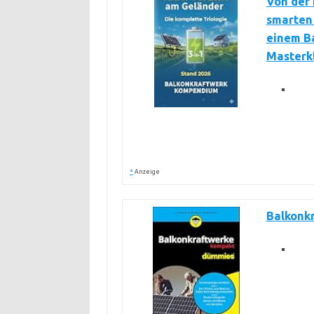
Von der
smarten 
einem Ba
Masterkl
*
Anzeige
Balkonk