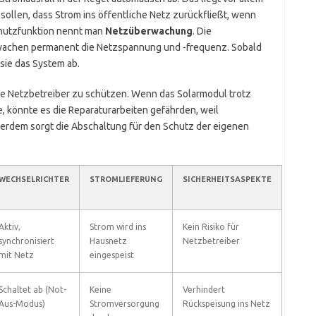
sollen, dass Strom ins öffentliche Netz zurückfließt, wenn
chutzfunktion nennt man
Netzüberwachung
. Die
wachen permanent die Netzspannung und -frequenz. Sobald
sie das System ab.
die Netzbetreiber zu schützen. Wenn das Solarmodul trotz
, könnte es die Reparaturarbeiten gefährden, weil
erdem sorgt die Abschaltung für den Schutz der eigenen
WECHSELRICHTER
STROMLIEFERUNG
SICHERHEITSASPEKTE
Aktiv,
Strom wird ins
Kein Risiko für
synchronisiert
Hausnetz
Netzbetreiber
mit Netz
eingespeist
Schaltet ab (Not-
Keine
Verhindert
Aus-Modus)
Stromversorgung
Rückspeisung ins Netz