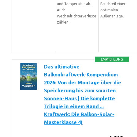
und Temperatur ab.
Bruchteil einer
Auch
optimalen
Wechselrichterverluste
Außenanlage.
zählen.
EMPFEHLUNG
Das ultimative
Balkonkraftwerk-Kompendium
2026: Von der Montage über die
Speicherung bis zum smarten
Sonnen-Haus | Die komplette
Trilogie in einem Band ...
Kraftwerk: Die Balkon-Solar-
Masterklasse 4)