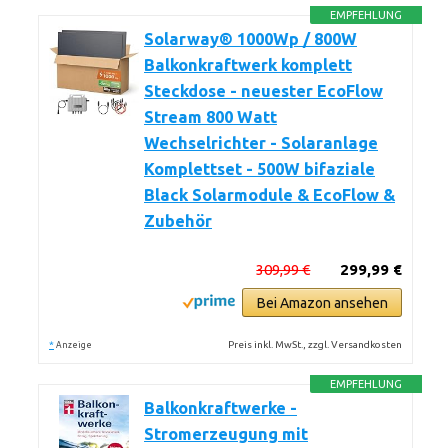
EMPFEHLUNG
Solarway® 1000Wp / 800W
Balkonkraftwerk komplett
Steckdose - neuester EcoFlow
Stream 800 Watt
Wechselrichter - Solaranlage
Komplettset - 500W bifaziale
Black Solarmodule & EcoFlow &
Zubehör
309,99 €
299,99 €
Bei Amazon ansehen
*
Preis inkl. MwSt., zzgl. Versandkosten
Anzeige
EMPFEHLUNG
Balkonkraftwerke -
Stromerzeugung mit