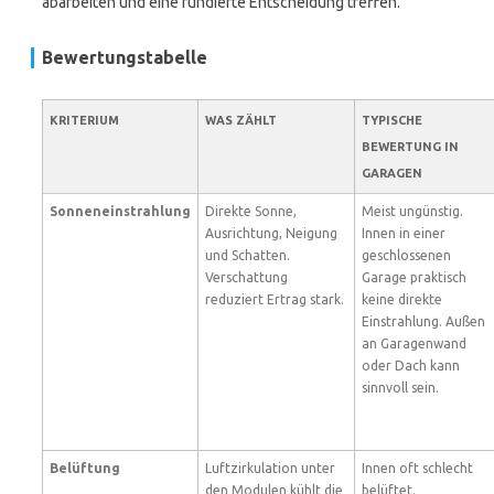
abarbeiten und eine fundierte Entscheidung treffen.
Bewertungstabelle
KRITERIUM
WAS ZÄHLT
TYPISCHE
BEWERTUNG IN
GARAGEN
Sonneneinstrahlung
Direkte Sonne,
Meist ungünstig.
Ausrichtung, Neigung
Innen in einer
und Schatten.
geschlossenen
Verschattung
Garage praktisch
reduziert Ertrag stark.
keine direkte
Einstrahlung. Außen
an Garagenwand
oder Dach kann
sinnvoll sein.
Belüftung
Luftzirkulation unter
Innen oft schlecht
den Modulen kühlt die
belüftet.