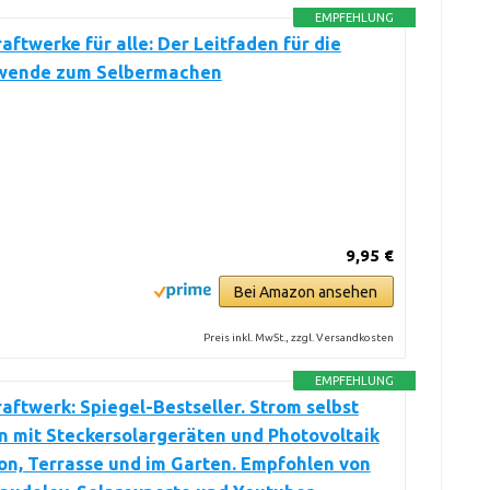
EMPFEHLUNG
aftwerke für alle: Der Leitfaden für die
wende zum Selbermachen
9,95 €
Bei Amazon ansehen
Preis inkl. MwSt., zzgl. Versandkosten
EMPFEHLUNG
aftwerk: Spiegel-Bestseller. Strom selbst
 mit Steckersolargeräten und Photovoltaik
on, Terrasse und im Garten. Empfohlen von