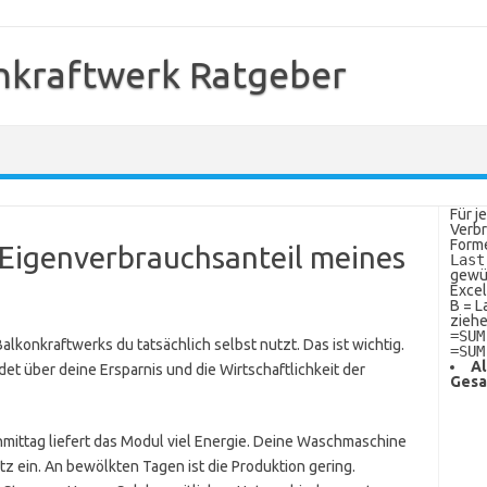
nkraftwerk Ratgeber
Für j
Verbr
Forme
 Eigenverbrauchsanteil meines
Last
gewü
Excel
B = L
ziehe
=SUM
lkonkraftwerks du tatsächlich selbst nutzt. Das ist wichtig.
=SUM
Al
et über deine Ersparnis und die Wirtschaftlichkeit der
Gesa
hmittag liefert das Modul viel Energie. Deine Waschmaschine
etz ein. An bewölkten Tagen ist die Produktion gering.