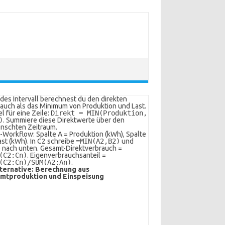
edes Intervall berechnest du den direkten
auch als das Minimum von Produktion und Last.
l für eine Zeile:
Direkt = MIN(Produktion,
)
. Summiere diese Direktwerte über den
nschten Zeitraum.
-Workflow: Spalte A = Produktion (kWh), Spalte
ast (kWh). In C2 schreibe
=MIN(A2,B2)
und
 nach unten. Gesamt-Direktverbrauch =
(C2:Cn)
. Eigenverbrauchsanteil =
(C2:Cn)/SUM(A2:An)
.
ternative: Berechnung aus
mtproduktion und Einspeisung