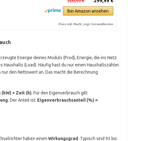
309,99 €
299,99 €
Bei Amazon ansehen
Preis inkl. MwSt., zzgl. Versandkosten
auch
Erzeugte Energie deines Moduls (Prod), Energie, die ins Netz
 Haushalts (Load). Häufig hast du nur einen Haushaltszähler.
n nur den Nettowert an. Das macht die Berechnung
(kW) × Zeit (h)
. Für den Eigenverbrauch gilt:
sung
. Der Anteil ist:
Eigenverbrauchsanteil (%) =
chselrichter haben einen
Wirkungsgrad
. Typisch sind 95 bis