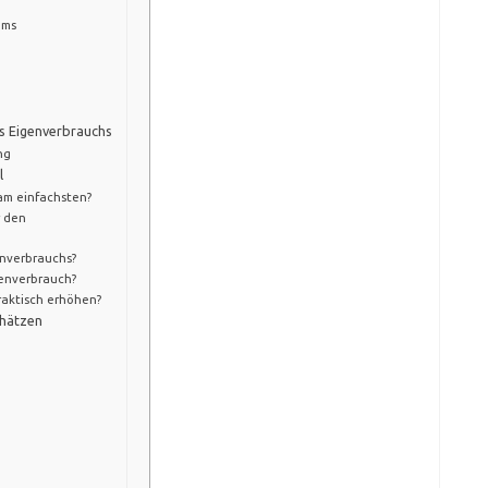
ems
s Eigenverbrauchs
ng
l
am einfachsten?
r den
nverbrauchs?
genverbrauch?
aktisch erhöhen?
chätzen