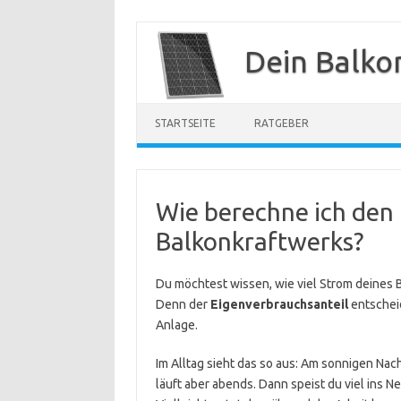
Zum
Inhalt
Dein Balko
springen
STARTSEITE
RATGEBER
Wie berechne ich den
Balkonkraftwerks?
Du möchtest wissen, wie viel Strom deines Ba
Denn der
Eigenverbrauchsanteil
entscheid
Anlage.
Im Alltag sieht das so aus: Am sonnigen Nac
läuft aber abends. Dann speist du viel ins N