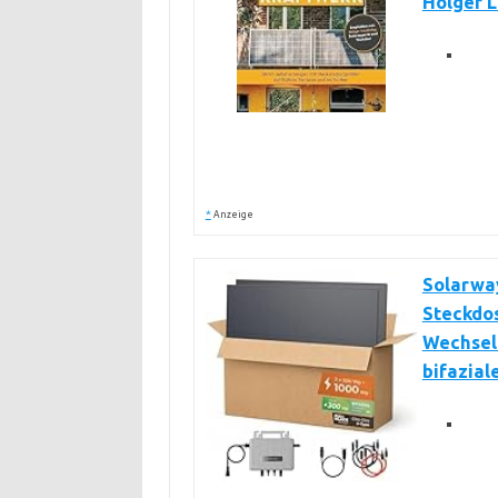
Holger L
*
Anzeige
Solarwa
Steckdo
Wechselr
bifazial