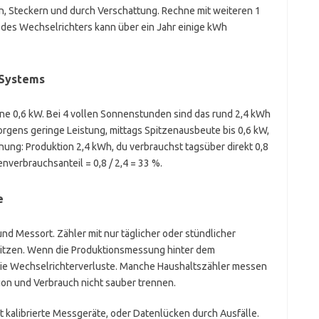
n, Steckern und durch Verschattung. Rechne mit weiteren 1
 des Wechselrichters kann über ein Jahr einige kWh
 Systems
nne 0,6 kW. Bei 4 vollen Sonnenstunden sind das rund 2,4 kWh
 morgens geringe Leistung, mittags Spitzenausbeute bis 0,6 kW,
nung: Produktion 2,4 kWh, du verbrauchst tagsüber direkt 0,8
nverbrauchsanteil = 0,8 / 2,4 = 33 %.
e
nd Messort. Zähler mit nur täglicher oder stündlicher
pitzen. Wenn die Produktionsmessung hinter dem
t die Wechselrichterverluste. Manche Haushaltszähler messen
ion und Verbrauch nicht sauber trennen.
t kalibrierte Messgeräte, oder Datenlücken durch Ausfälle.