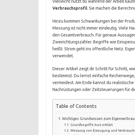
Vielleicht nutzt du während der Arbeit kau
Verbrauchsprofil
. Sie machen die Berechn
Hinzu kommen Schwankungen bei der Produk
Messung ist nicht immer eindeutig. Viele Ha
den Gesamtverbrauch. Für genaue Aussagen
Zweirichtungszähler. Begriffe wie Einspeis
heißt: Strom geht ins öffentliche Netz. Eig
verwendet.
Dieser Artikel zeigt dir Schritt für Schritt
bestimmst. Du lernst einfache Rechenwege, 
vermeidest. Am Ende kannst du realistisch
Nachrüstungen oder Zeitsteuerungen für dic
Table of Contents
Wichtiges Grundwissen zum Eigenverbrau
Grundbegriffe kurz erklärt
Messung von Erzeugung und Verbrauch