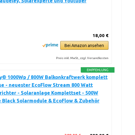
audeley, Solarexperte und Youtuber
18,00 €
Bei Amazon ansehen
Preis inkl. MwSt., zzgl. Versandkosten
EMPFEHLUNG
y® 1000Wp / 800W Balkonkraftwerk komplett
se - neuester EcoFlow Stream 800 Watt
ichter - Solaranlage Komplettset - 500W
e Black Solarmodule & EcoFlow & Zubehör