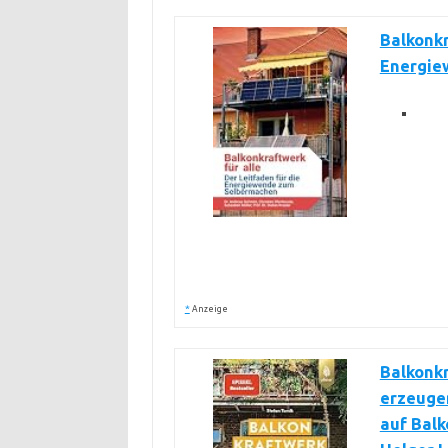
Balkonkr
Energie
*
Anzeige
Balkonkr
erzeugen
auf Balk