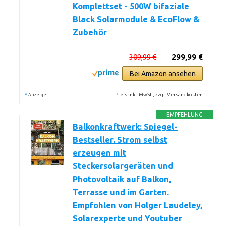
Komplettset - 500W bifaziale
Black Solarmodule & EcoFlow &
Zubehör
309,99 €
299,99 €
Bei Amazon ansehen
*
Preis inkl. MwSt., zzgl. Versandkosten
Anzeige
EMPFEHLUNG
Balkonkraftwerk: Spiegel-
Bestseller. Strom selbst
erzeugen mit
Steckersolargeräten und
Photovoltaik auf Balkon,
Terrasse und im Garten.
Empfohlen von Holger Laudeley,
Solarexperte und Youtuber