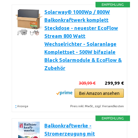
EMPFEHLUNG
Solarway® 1000Wp / 800W
Balkonkraftwerk komplett
Steckdose - neuester EcoFlow
Stream 800 Watt
Wechselrichter - Solaranlage
Komplettset - 500W bifaziale
Black Solarmodule & EcoFlow &
Zubehör
309,99 €
299,99 €
Bei Amazon ansehen
*
Preis inkl. MwSt., zzgl. Versandkosten
Anzeige
EMPFEHLUNG
Balkonkraftwerke -
Stromerzeugung mit