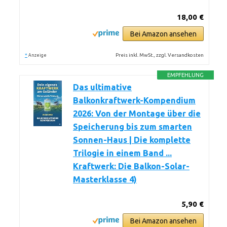
18,00 €
Bei Amazon ansehen
*
Preis inkl. MwSt., zzgl. Versandkosten
Anzeige
EMPFEHLUNG
Das ultimative
Balkonkraftwerk-Kompendium
2026: Von der Montage über die
Speicherung bis zum smarten
Sonnen-Haus | Die komplette
Trilogie in einem Band ...
Kraftwerk: Die Balkon-Solar-
Masterklasse 4)
5,90 €
Bei Amazon ansehen