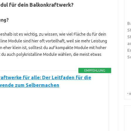
dul für dein Balkonkraftwerk?
ung?
B
S
shalb ist es wichtig, zu wissen, wie viel Fläche du für dein
S
ne Module sind hier oft vorteilhaft, weil sie mehr Leistung
a
 eher klein ist, solltest du auf kompakte Module mit hoher
E
t du auch polykristalline Module wählen, die meist etwas
S
EMPFEHLUNG
aftwerke für alle: Der Leitfaden für die
wende zum Selbermachen
*
A