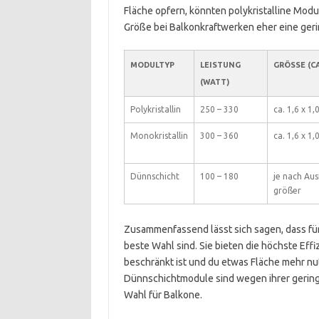
Fläche opfern, könnten polykristalline Mod
Größe bei Balkonkraftwerken eher eine geri
MODULTYP
LEISTUNG
GRÖSSE (CA.
(WATT)
Polykristallin
250 – 330
ca. 1,6 x 1,
Monokristallin
300 – 360
ca. 1,6 x 1,
Dünnschicht
100 – 180
je nach Au
größer
Zusammenfassend lässt sich sagen, dass fü
beste Wahl sind. Sie bieten die höchste Ef
beschränkt ist und du etwas Fläche mehr nut
Dünnschichtmodule sind wegen ihrer geringe
Wahl für Balkone.