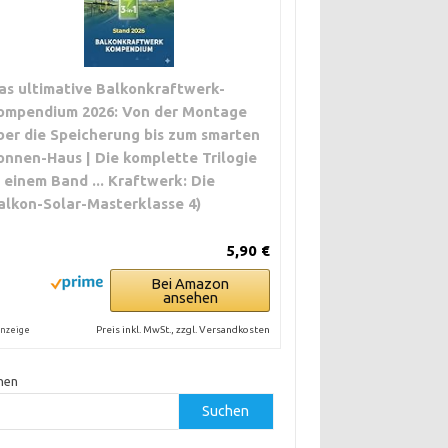
as ultimative Balkonkraftwerk-
ompendium 2026: Von der Montage
ber die Speicherung bis zum smarten
onnen-Haus | Die komplette Trilogie
n einem Band ... Kraftwerk: Die
alkon-Solar-Masterklasse 4)
5,90 €
Bei Amazon
ansehen
Preis inkl. MwSt., zzgl. Versandkosten
nzeige
hen
Suchen