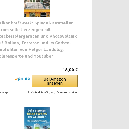
alkonkraftwerk: Spiegel-Bestseller.
trom selbst erzeugen mit
teckersolargeräten und Photovoltaik
uf Balkon, Terrasse und im Garten.
mpfohlen von Holger Laudeley,
olarexperte und Youtuber
18,00 €
Bei Amazon
ansehen
Preis inkl. MwSt., zzgl. Versandkosten
nzeige