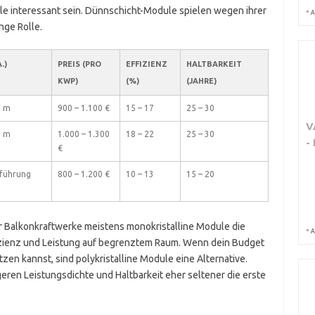
ule interessant sein. Dünnschicht-Module spielen wegen ihrer
*
A
nge Rolle.
)
PREIS (PRO
EFFIZIENZ
HALTBARKEIT
KWP)
(%)
(JAHRE)
0 m
900 – 1.100 €
15 – 17
25 – 30
V
0 m
1.000 – 1.300
18 – 22
25 – 30
-
€
sführung
800 – 1.200 €
10 – 13
15 – 20
r Balkonkraftwerke meistens monokristalline Module die
*
A
fizienz und Leistung auf begrenztem Raum. Wenn dein Budget
zen kannst, sind polykristalline Module eine Alternative.
ren Leistungsdichte und Haltbarkeit eher seltener die erste