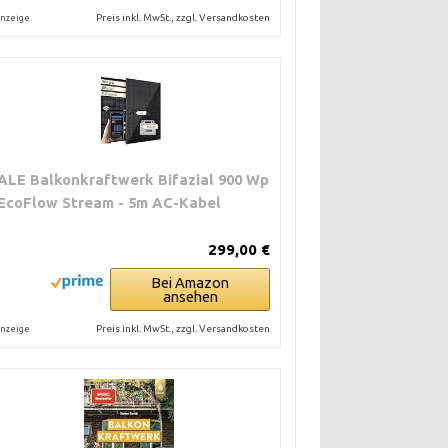
Preis inkl. MwSt., zzgl. Versandkosten
nzeige
ALE Balkonkraftwerk Bifazial 900 Wp
 EcoFlow Stream - 5m AC-Kabel
299,00 €
Bei Amazon
ansehen
Preis inkl. MwSt., zzgl. Versandkosten
nzeige