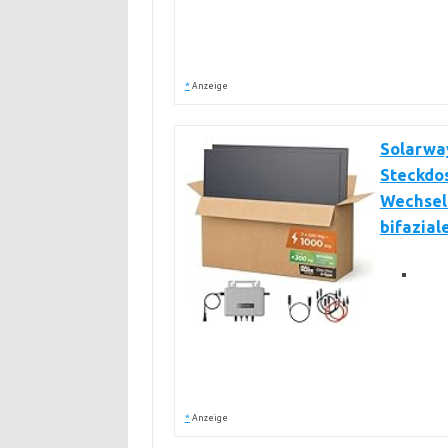
*
Anzeige
Solarwa
Steckdo
Wechselr
bifazial
*
Anzeige