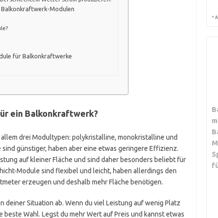
u Balkonkraftwerk-Modulen
*
A
le?
dule für Balkonkraftwerke
B
ür ein Balkonkraftwerk?
m
B
llem drei Modultypen: polykristalline, monokristalline und
M
sind günstiger, haben aber eine etwas geringere Effizienz.
S
istung auf kleiner Fläche und sind daher besonders beliebt für
f
cht-Module sind flexibel und leicht, haben allerdings den
ratmeter erzeugen und deshalb mehr Fläche benötigen.
deiner Situation ab. Wenn du viel Leistung auf wenig Platz
ie beste Wahl. Legst du mehr Wert auf Preis und kannst etwas