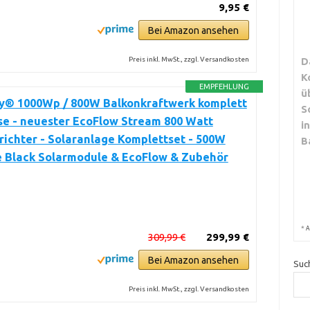
9,95 €
Bei Amazon ansehen
Preis inkl. MwSt., zzgl. Versandkosten
D
K
EMPFEHLUNG
ü
y® 1000Wp / 800W Balkonkraftwerk komplett
S
se - neuester EcoFlow Stream 800 Watt
i
ichter - Solaranlage Komplettset - 500W
B
e Black Solarmodule & EcoFlow & Zubehör
*
A
309,99 €
299,99 €
Bei Amazon ansehen
Suc
Preis inkl. MwSt., zzgl. Versandkosten