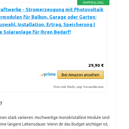
EMPFEHLUNG
raftwerke - Stromerzeugung mit Photovoltaik
rmodulen für Balkon, Garage oder Garten:
swahl, Installation, Ertrag, Speicherung |
e Solaranlage für Ihren Bedarf!
29,90 €
Bei Amazon ansehen
Preis inkl. MwSt., zzgl. Versandkosten
?
en stark variieren. Hochwertige monokristalline Module sind
eine längere Lebensdauer. Wenn dir das Budget wichtiger ist,