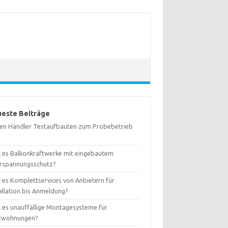
este Beiträge
ten Händler Testaufbauten zum Probebetrieb
t es Balkonkraftwerke mit eingebautem
rspannungsschutz?
t es Komplettservices von Anbietern für
allation bis Anmeldung?
t es unauffällige Montagesysteme für
twohnungen?