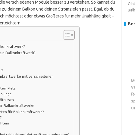
ei, die verschiedenen Module besser zu verstehen. So kannst du
Gibt
ie zu deinem Balkon und deinen Stromzielen passt. Egal, ob du
Bal
uch möchtest oder etwas Größeres für mehr Unabhängigkeit –
 erleichtern.
Bes
lkonkraftwerk?
ein Balkonkraftwerk?
n?
nkraftwerke mit verschiedenen
B
v
tem Platz
R
en Lage
ältnissen
s
für Balkonkraftwerke
u
ten für Balkonkraftwerke?
?
chten?
bei schlechtem Wetter Strom produzieren?