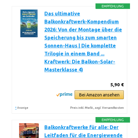
EMPFEHLUNG
Das ultimative
Balkonkraftwerk-Kompendium
2026: Von der Montage über die
Speicherung bis zum smarten
Sonnen-Haus | Die komplette
Trilogie in einem Band ...
Kraftwerk: Die Balkon-Solar-
Masterklasse 4)
5,90 €
Bei Amazon ansehen
*
Preis inkl. MwSt., zzgl. Versandkosten
Anzeige
EMPFEHLUNG
Balkonkraftwerke für alle: Der
Leitfaden für die Energiewende