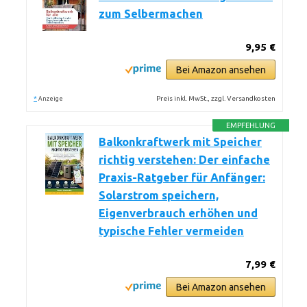
zum Selbermachen
9,95 €
Bei Amazon ansehen
*
Preis inkl. MwSt., zzgl. Versandkosten
Anzeige
EMPFEHLUNG
Balkonkraftwerk mit Speicher
richtig verstehen: Der einfache
Praxis-Ratgeber für Anfänger:
Solarstrom speichern,
Eigenverbrauch erhöhen und
typische Fehler vermeiden
7,99 €
Bei Amazon ansehen