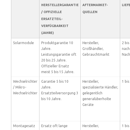
HERSTELLERGARANTIE
AFTERMARKET-
LIEF
/ OFFIZIELLE
QUELLEN
ERSATZTEIL-
VERFÜGBARKEIT
(JAHRE)
Solarmodule
Produktgarantie 10
Hersteller,
2 bis
Jahre.
Großhändler,
nach
Leistungsgarantie oft
Gebrauchtmarkt
Nach
20 bis 25 Jahre.
Offizieller Ersatz
meist 5 bis 15 Jahre.
Wechselrichter
Garantie 5 bis 10
Hersteller,
1 bi
/ Mikro-
Jahre.
spezialisierte Händler,
Wechselrichter
Ersatzteilversorgung 3
gelegentlich
bis 10 Jahre.
generalüberholte
Geräte
Montagesatz
Ersatz oft lange
Hersteller,
1 bi