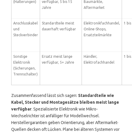
(Halterungen)
verfügbar, 5 bis 15
Baumärkte,
Jahre
Aftermarket
Anschlusskabel
Standardteile meist
Elektronikfachhandel,
1 bi
und
dauerhaft verfügbar
Online-Shops,
Steckverbinder
Ersatzteilmärkte
Sonstige
Ersatz meist lange
Händler,
1 bi
Elektronik
verfügbar, 5+ Jahre
Elektrofachhandel
(Sicherungen,
Trennschalter)
Zusammenfassend lässt sich sagen:
Standardteile wie
Kabel, Stecker und Montagesätze bleiben meist lange
verfügbar
. Spezialisierte Elektronik wie Mikro-
Wechselrichter ist anfälliger für Modellwechsel.
Herstellergarantien geben Orientierung, aber Aftermarket-
Quellen decken oft Lücken. Plane bei älteren Systemen vor