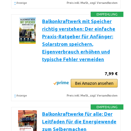
*
Preis inkl. MwSt., zzgl. Versandkosten
Anzeige
EMPFEHLUNG
Balkonkraftwerk mit Speicher
richtig verstehen: Der einfache
Praxis-Ratgeber für Anfänger:
Solarstrom speichern,
Eigenverbrauch erhöhen und
typische Fehler vermeiden
7,99 €
Bei Amazon ansehen
*
Preis inkl. MwSt., zzgl. Versandkosten
Anzeige
EMPFEHLUNG
Balkonkraftwerke für alle: Der
Leitfaden für die Energiewende
zum Selbermachen