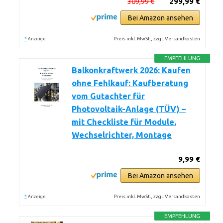
309,99 €
299,99 €
Bei Amazon ansehen
*
Preis inkl. MwSt., zzgl. Versandkosten
Anzeige
EMPFEHLUNG
Balkonkraftwerk 2026: Kaufen
ohne Fehlkauf: Kaufberatung
vom Gutachter für
Photovoltaik-Anlage (TÜV) –
mit Checkliste für Module,
Wechselrichter, Montage
9,99 €
Bei Amazon ansehen
*
Preis inkl. MwSt., zzgl. Versandkosten
Anzeige
EMPFEHLUNG