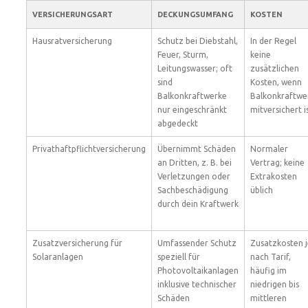
VERSICHERUNGSART
DECKUNGSUMFANG
KOSTEN
Hausratversicherung
Schutz bei Diebstahl,
In der Regel
Feuer, Sturm,
keine
Leitungswasser; oft
zusätzlichen
sind
Kosten, wenn
Balkonkraftwerke
Balkonkraftwe
nur eingeschränkt
mitversichert i
abgedeckt
Privathaftpflichtversicherung
Übernimmt Schäden
Normaler
an Dritten, z. B. bei
Vertrag; keine
Verletzungen oder
Extrakosten
Sachbeschädigung
üblich
durch dein Kraftwerk
Zusatzversicherung für
Umfassender Schutz
Zusatzkosten j
Solaranlagen
speziell für
nach Tarif,
Photovoltaikanlagen
häufig im
inklusive technischer
niedrigen bis
Schäden
mittleren