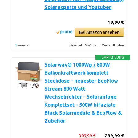
Solarexperte und Youtuber
18,00 €
Bei Amazon ansehen
*
Preis inkl. MwSt., zzgl. Versandkosten
Anzeige
EMPFEHLUNG
Solarway® 1000Wp / 800W
Balkonkraftwerk komplett
Steckdose - neuester EcoFlow
Stream 800 Watt
Wechselrichter - Solaranlage
Komplettset - 500W bifaziale
Black Solarmodule & EcoFlow &
Zubehör
309,99 €
299,99 €