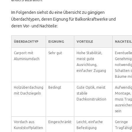
Im Folgenden siehst du eine Übersicht zu gängigen
Überdachtypen, deren Eignung für Balkonkraftwerke und
deren Vor- und Nachteile:
ÜBERDACHTYP
EIGNUNG
VORTEILE
NACHTEIL
Carport mit
Sehr gut
Hohe Stabilität,
Eventuell
Aluminiumdach
meist gute
Genehmig
Ausrichtung,
notwendig
einfacher Zugang
Schatten 
Bäume mö
Holzüberdachung
Bedingt
Gute Optik, meist
Aufwendi
mit Dachziegeln
stabile
Montage,
Dachkonstruktion
muss Trag
ausreiche
sein
Vordach aus
Eingeschränkt
Leicht, einfache
Geringe
Kunststoffplatten
Befestigung
Tragfähigk