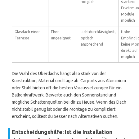
möglich
stärkere
Erwärmun
Module
möglich
Glasdach einer
Eher
Lichtdurchlässigkeit,
Hohe
Terrasse
ungeeignet
optisch
Empfindlic
ansprechend
keine Mo
direkt auf
möglich
Die Wahl des Überdachs hängt also stark von der
Konstruktion, Material und Lage ab. Carports aus Aluminium
oder Stahl bieten oft die besten Voraussetzungen für ein
Balkonkraftwerk. Bewerte auch den Sonnenstand und
mögliche Schattenquellen bei dir zu Hause. Wenn das Dach
nicht stabil genug ist oder die Montage zu kompliziert
erscheint, solltest du besser nach Alternativen suchen.
Entscheidungshilfe: Ist die Installation