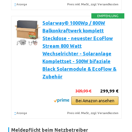
*
Preis inkl. MwSt., zzgl. Versandkosten
Anzeige
EMPFEHLUNG
Solarway® 1000Wp / 800W
Balkonkraftwerk komplett
Steckdose - neuester EcoFlow
Stream 800 Watt
Wechselrichter - Solaranlage
Komplettset - 500W bifaziale
Black Solarmodule & EcoFlow &
Zubehör
309,99 €
299,99 €
Bei Amazon ansehen
*
Preis inkl. MwSt., zzgl. Versandkosten
Anzeige
Meldepflicht beim Netzbetreiber