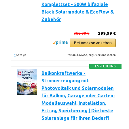
Komplettset - 500W bifaziale
Black Solarmodule & EcoFlow &
Zubehör
309,99 €
299,99 €
Bei Amazon ansehen
*
Preis inkl. MwSt., zzgl. Versandkosten
Anzeige
EMPFEHLUNG
Balkonkraftwerke -
Stromerzeugung mit
Photovoltaik und Solarmodulen
für Balkon, Garage oder Garten:
Modellauswahl, Installation,
Ertrag, Speicherung | Die beste
Solaranlage für Ihren Bedarf!