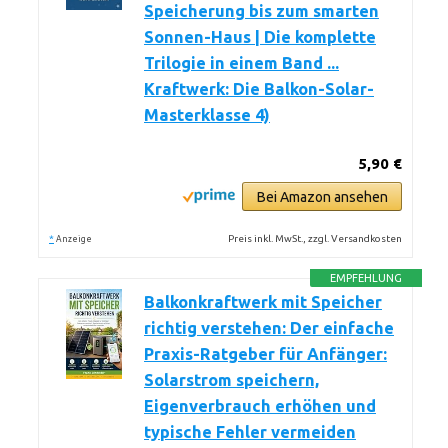
Speicherung bis zum smarten
Sonnen-Haus | Die komplette
Trilogie in einem Band ...
Kraftwerk: Die Balkon-Solar-
Masterklasse 4)
5,90 €
Bei Amazon ansehen
*
Preis inkl. MwSt., zzgl. Versandkosten
Anzeige
EMPFEHLUNG
Balkonkraftwerk mit Speicher
richtig verstehen: Der einfache
Praxis-Ratgeber für Anfänger:
Solarstrom speichern,
Eigenverbrauch erhöhen und
typische Fehler vermeiden