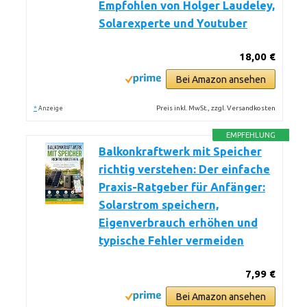
Empfohlen von Holger Laudeley,
Solarexperte und Youtuber
18,00 €
Bei Amazon ansehen
*
Preis inkl. MwSt., zzgl. Versandkosten
Anzeige
EMPFEHLUNG
Balkonkraftwerk mit Speicher
richtig verstehen: Der einfache
Praxis-Ratgeber für Anfänger:
Solarstrom speichern,
Eigenverbrauch erhöhen und
typische Fehler vermeiden
7,99 €
Bei Amazon ansehen