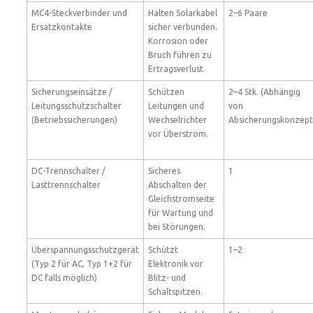
MC4-Steckverbinder und
Halten Solarkabel
2–6 Paare
Ersatzkontakte
sicher verbunden.
Korrosion oder
Bruch führen zu
Ertragsverlust.
Sicherungseinsätze /
Schützen
2–4 Stk. (Abhängig
Leitungsschutzschalter
Leitungen und
von
(Betriebssicherungen)
Wechselrichter
Absicherungskonzept
vor Überstrom.
DC-Trennschalter /
Sicheres
1
Lasttrennschalter
Abschalten der
Gleichstromseite
für Wartung und
bei Störungen.
Überspannungsschutzgerät
Schützt
1–2
(Typ 2 für AC, Typ 1+2 für
Elektronik vor
DC falls möglich)
Blitz- und
Schaltspitzen.