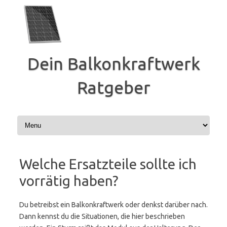
Zum
Inhalt
springen
Dein Balkonkraftwerk
Ratgeber
Welche Ersatzteile sollte ich
vorrätig haben?
Du betreibst ein Balkonkraftwerk oder denkst darüber nach.
Dann kennst du die Situationen, die hier beschrieben