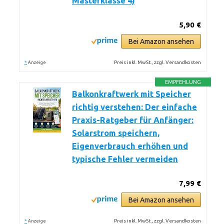
Masterklasse 4)
5,90 €
Bei Amazon ansehen
*
Preis inkl. MwSt., zzgl. Versandkosten
Anzeige
EMPFEHLUNG
Balkonkraftwerk mit Speicher
richtig verstehen: Der einfache
Praxis-Ratgeber für Anfänger:
Solarstrom speichern,
Eigenverbrauch erhöhen und
typische Fehler vermeiden
7,99 €
Bei Amazon ansehen
*
Preis inkl. MwSt., zzgl. Versandkosten
Anzeige