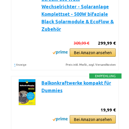
Wechselrichter - Solaranlage
Komplettset - 500W bifaziale
Black Solarmodule & EcoFlow &
Zubehör
309,99 €
299,99 €
Bei Amazon ansehen
*
Preis inkl. MwSt., zzgl. Versandkosten
Anzeige
EMPFEHLUNG
Balkonkraftwerke kompakt für
Dummies
19,99 €
Bei Amazon ansehen