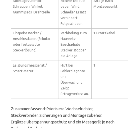
Montagezubehör:
Sichern Module
Satz je nach
Schrauben, Winkel,
gegen Wind.
Montagepunkt
Gummipads, Drahtseile
Schneller Ersatz
verhindert
Folgeschäden.
Einspeisestecker /
Verbindung zum
1 Ersatzkabel
Anschlusskabel (Schuko
Hausnetz.
oder festgelegte
Beschädigte
Steckerlösung)
Stecker stoppen
die Anlage.
Leistungsmessgerät /
Hilft bei
1
Smart Meter
Fehlerdiagnose
und
Überwachung.
Zeigt
Ertragsverlust an.
Zusammenfassend: Priorisiere Wechselrichter,
Steckverbinder, Sicherungen und Montagezubehör.
Ergänze Überspannungsschutz und ein Messgerät je nach