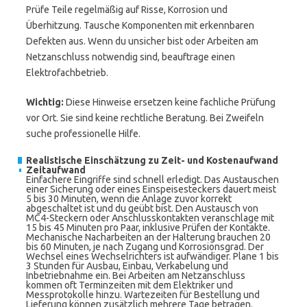
Prüfe Teile regelmäßig auf Risse, Korrosion und
Überhitzung. Tausche Komponenten mit erkennbaren
Defekten aus. Wenn du unsicher bist oder Arbeiten am
Netzanschluss notwendig sind, beauftrage einen
Elektrofachbetrieb.
Wichtig:
Diese Hinweise ersetzen keine fachliche Prüfung
vor Ort. Sie sind keine rechtliche Beratung. Bei Zweifeln
suche professionelle Hilfe.
Realistische Einschätzung zu Zeit- und Kostenaufwand
Zeitaufwand
Einfachere Eingriffe sind schnell erledigt. Das Austauschen
einer Sicherung oder eines Einspeisesteckers dauert meist
5 bis 30 Minuten, wenn die Anlage zuvor korrekt
abgeschaltet ist und du geübt bist. Den Austausch von
MC4-Steckern oder Anschlusskontakten veranschlage mit
15 bis 45 Minuten pro Paar, inklusive Prüfen der Kontakte.
Mechanische Nacharbeiten an der Halterung brauchen 20
bis 60 Minuten, je nach Zugang und Korrosionsgrad. Der
Wechsel eines Wechselrichters ist aufwändiger. Plane 1 bis
3 Stunden für Ausbau, Einbau, Verkabelung und
Inbetriebnahme ein. Bei Arbeiten am Netzanschluss
kommen oft Terminzeiten mit dem Elektriker und
Messprotokolle hinzu. Wartezeiten für Bestellung und
Lieferung können zusätzlich mehrere Tage betragen.