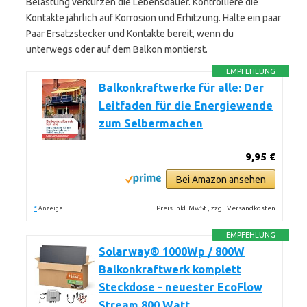
Belastung verkürzen die Lebensdauer. Kontrolliere die
Kontakte jährlich auf Korrosion und Erhitzung. Halte ein paar
Paar Ersatzstecker und Kontakte bereit, wenn du
unterwegs oder auf dem Balkon montierst.
EMPFEHLUNG
Balkonkraftwerke für alle: Der
Leitfaden für die Energiewende
zum Selbermachen
9,95 €
Bei Amazon ansehen
*
Preis inkl. MwSt., zzgl. Versandkosten
Anzeige
EMPFEHLUNG
Solarway® 1000Wp / 800W
Balkonkraftwerk komplett
Steckdose - neuester EcoFlow
Stream 800 Watt