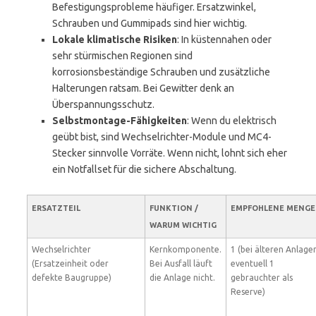
Befestigungsprobleme häufiger. Ersatzwinkel,
Schrauben und Gummipads sind hier wichtig.
Lokale klimatische Risiken
: In küstennahen oder
sehr stürmischen Regionen sind
korrosionsbeständige Schrauben und zusätzliche
Halterungen ratsam. Bei Gewitter denk an
Überspannungsschutz.
Selbstmontage-Fähigkeiten
: Wenn du elektrisch
geübt bist, sind Wechselrichter-Module und MC4-
Stecker sinnvolle Vorräte. Wenn nicht, lohnt sich eher
ein Notfallset für die sichere Abschaltung.
ERSATZTEIL
FUNKTION /
EMPFOHLENE MENGE
WARUM WICHTIG
Wechselrichter
Kernkomponente.
1 (bei älteren Anlage
(Ersatzeinheit oder
Bei Ausfall läuft
eventuell 1
defekte Baugruppe)
die Anlage nicht.
gebrauchter als
Reserve)