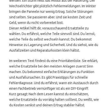
werden. Ein Sturm reißt das Modul aus der Halterung. Der
Wechselrichter gibt plötzlich Fehlermeldungen. Im Winter
bringen die Paneele nur wenig Ertrag. Solche Störungen
sind selten. Sie passieren aber. Und sie kosten Zeit und
Geld, wenn du nicht vorbereitet bist.
Dieser Artikel hilft dir, vorausschauend Ersatzteile zu
wählen. Du erfährst, welche Teile sinnvoll sind. Du lernst,
welche Teile du selbst wechseln kannst. Du bekommst
Hinweise zu Lagerung und Sicherheit. Und du siehst, wie du
Ausfallzeiten und Reparaturkosten klein hältst.
Im weiteren Text findest du eine Prioritätenliste. Sie erklärt,
welche Ersatzteile bei den meisten Anlagen zuerst Sinn
machen. Du bekommst einfache Erklärungen zu Funktion
und Ausfallursachen. Es gibt Praxistipps für schnelle
Fehlerdiagnose. Und du erfährst, wann ein Austausch durch
einen Fachbetrieb vernünftiger ist als ein DIY-Eingriff.
Kurz gesagt: Nach dem Lesen kannst du einschätzen,
welche Ersatzteile du vorrätig halten solltest. Du weißt, wie
du Kosten senkst und deinen Ertrag stabiler hältst.