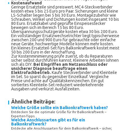
Kostenaufwand
Geringe Ersatzteile sind preiswert. MC4-Steckverbinder
kosten etwa 5 bis 25 Euro pro Paar. Sicherungen und kleine
LS-Schalter liegen bei 5 bis 30 Euro. Montagezubehör wie
Schrauben, Winkel und Dichtungen kostet insgesamt 10 bis
80 Euro. Ersatzkabel und geprüfte Einspeisestecker
bewegen sich im Bereich 15 bis 80 Euro.
Überspannungsschutzgeräte kosten etwa 30 bis 200 Euro.
Ein vollständiger Ersatzwechselrichter liegt typischerweise
zwischen 200 und 900 Euro für gebrauchte oder einfache
neue Geräte, hochwertige Modelle können mehr kosten.
Ein kleines Ersatzteil-Set fürs Balkonkraftwerk kostet meist
50 bis 200 Euro in der Anschaffung.
Zur Kostenminimierung prüfe zuerst, ob du Reparaturen
sicher selbst durchführen kannst. Kleinere Arbeiten lohnen
sich als DIY.
Bei Eingriffen am Netzanschluss oder
unsicherer Diagnose beauftrage einen
Elektrofachbetrieb.
Kaufe Steckverbinder und Kleinteile
im Set. So sparst du gegenüber Einzelkauf. Vergleiche
Preise und achte auf Qualitätskennzeichen. Ein gut
sortiertes Kleinteile‑Set reduziert wiederkehrende
Ausgaben und verkürzt Ausfallzeiten.
Ähnliche Beiträge:
Welche Größe sollte ein Balkonkraftwerk haben?
Entdecken Sie die optimale Größe für Ihr Balkonkraftwerk –
Experten-Tipps...
Welche Anschlussarten gibt es für ein
Balkonkraftwerk?
Entdecke alle Anschlussarten für dein Balkonkraftwerk – sicher,