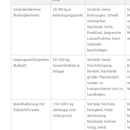
Geländerklemme
20–80 kg je
Vorteile: keine
G
(Railingklemme)
Befestigungspunkt
Bohrungen, schnell
M
montierbar.
a
Nachteile: hohe
Q
Punktlast, begrenzte
M
Lastaufnahme, kann
v
Geländer
beschädigen.
Gegengewichtssystem
50–200 kg
Vorteile: keine
G
(Ballast)
Gesamtballast je
Durchdringung,
B
Anlage
flexibel. Nachteile:
r
großer Platzbedarf,
U
schwer zu
u
transportieren und zu
W
handhaben.
Wandhalterung mit
150–500+ kg
Vorteile: höchste
N
Dübel/Schraube
abhängig vom
Festigkeit, feste
M
Untergrund
Verbindung.
R
Nachteile: bohren
k
nötig, meist
s