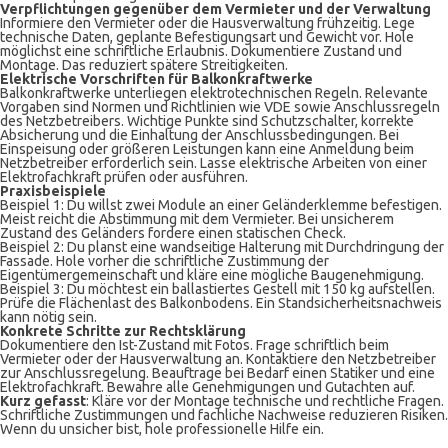
Verpflichtungen gegenüber dem Vermieter und der Verwaltung
Informiere den Vermieter oder die Hausverwaltung frühzeitig. Lege
technische Daten, geplante Befestigungsart und Gewicht vor. Hole
möglichst eine schriftliche Erlaubnis. Dokumentiere Zustand und
Montage. Das reduziert spätere Streitigkeiten.
Elektrische Vorschriften für Balkonkraftwerke
Balkonkraftwerke unterliegen elektrotechnischen Regeln. Relevante
Vorgaben sind Normen und Richtlinien wie VDE sowie Anschlussregeln
des Netzbetreibers. Wichtige Punkte sind Schutzschalter, korrekte
Absicherung und die Einhaltung der Anschlussbedingungen. Bei
Einspeisung oder größeren Leistungen kann eine Anmeldung beim
Netzbetreiber erforderlich sein. Lasse elektrische Arbeiten von einer
Elektrofachkraft prüfen oder ausführen.
Praxisbeispiele
Beispiel 1: Du willst zwei Module an einer Geländerklemme befestigen.
Meist reicht die Abstimmung mit dem Vermieter. Bei unsicherem
Zustand des Geländers fordere einen statischen Check.
Beispiel 2: Du planst eine wandseitige Halterung mit Durchdringung der
Fassade. Hole vorher die schriftliche Zustimmung der
Eigentümergemeinschaft und kläre eine mögliche Baugenehmigung.
Beispiel 3: Du möchtest ein ballastiertes Gestell mit 150 kg aufstellen.
Prüfe die Flächenlast des Balkonbodens. Ein Standsicherheitsnachweis
kann nötig sein.
Konkrete Schritte zur Rechtsklärung
Dokumentiere den Ist-Zustand mit Fotos. Frage schriftlich beim
Vermieter oder der Hausverwaltung an. Kontaktiere den Netzbetreiber
zur Anschlussregelung. Beauftrage bei Bedarf einen Statiker und eine
Elektrofachkraft. Bewahre alle Genehmigungen und Gutachten auf.
Kurz gefasst
: Kläre vor der Montage technische und rechtliche Fragen.
Schriftliche Zustimmungen und fachliche Nachweise reduzieren Risiken.
Wenn du unsicher bist, hole professionelle Hilfe ein.