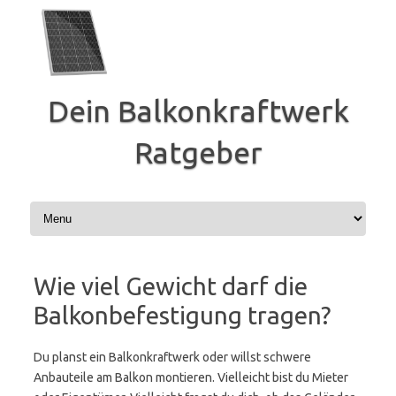
Zum
Inhalt
springen
Dein Balkonkraftwerk
Ratgeber
Wie viel Gewicht darf die
Balkonbefestigung tragen?
Du planst ein Balkonkraftwerk oder willst schwere
Anbauteile am Balkon montieren. Vielleicht bist du Mieter