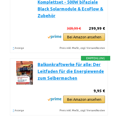
Komplettset - 500W bifaziale
Black Solarmodule & EcoFlow &
Zubehör
309,99 €
299,99 €
Bei Amazon ansehen
*
Preis inkl. MwSt., zzgl. Versandkosten
Anzeige
EMPFEHLUNG
Balkonkraftwerke für alle: Der
Leitfaden für die Energiewende
zum Selbermachen
9,95 €
Bei Amazon ansehen
*
Preis inkl. MwSt., zzgl. Versandkosten
Anzeige