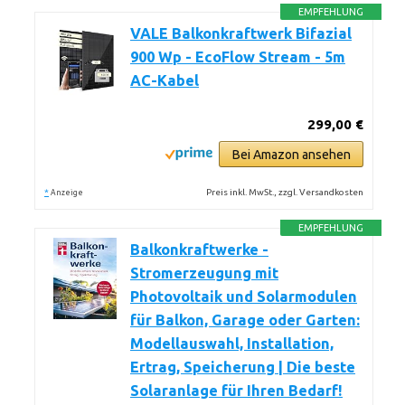
EMPFEHLUNG
VALE Balkonkraftwerk Bifazial
900 Wp - EcoFlow Stream - 5m
AC-Kabel
299,00 €
Bei Amazon ansehen
*
Preis inkl. MwSt., zzgl. Versandkosten
Anzeige
EMPFEHLUNG
Balkonkraftwerke -
Stromerzeugung mit
Photovoltaik und Solarmodulen
für Balkon, Garage oder Garten:
Modellauswahl, Installation,
Ertrag, Speicherung | Die beste
Solaranlage für Ihren Bedarf!