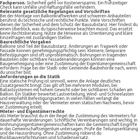
Fachperson.
Sicherheit geht vor Kostenersparnis. Ein frühzeitiger
Check kann Unfälle und Haftungsfälle verhindern.
Relevante gesetzliche Regelungen und Vorschriften
Bei der Montage von Balkonkraftwerken und schweren Anbauteilen
berührst du technische und rechtliche Punkte. Viele Vorschriften
dienen der Sicherheit und dem Schutz der Bausubstanz. Hier findest du
einen Überblick, was du typischerweise beachten musst. Das ersetzt
keine Rechtsberatung. Nutze die Hinweise als Orientierung und kläre
Einzelfragen mit zuständigen Stellen.
Baurechtliche Vorgaben
Balkone sind Teil der Bausubstanz. Änderungen an Tragwerk oder
Fassade können genehmigungspflichtig sein. Kleinere, temporäre
Befestigungen sind oft unproblematisch. Bohrungen in tragenden
Bauteilen oder sichtbare Fassadenänderungen können eine
Baugenehmigung oder eine Zustimmung der Eigentümergemeinschaft
erfordern. Frage bei der Stadt- oder Gemeinde-Baubehörde nach, wenn
du unsicher bist.
Anforderungen an die Statik
Eine statische Prüfung ist sinnvoll, wenn die Anlage deutliches
Zusatzgewicht bringt. Das gilt oft bei mehreren Modulen, bei
Ballastsystemen mit hohem Gewicht oder bei sichtbaren Schäden am
Balkon. Ein Statiker bewertet Lastverteilung, Wind- und Schneelasten
und empfiehlt Befestigungsarten. In vielen Fällen verlangt die
Hausverwaltung oder der Vermieter einen statischen Nachweis, bevor
er Zustimmung erteilt.
Mieter- und Eigentümerrechte
Als Mieter brauchst du in der Regel die Zustimmung des Vermieters für
dauerhafte Veränderungen. Schriftliche Vereinbarungen sind wichtig. In
Wohnungseigentümergemeinschaften kann die Gemeinschaft Eingriffe
in das Gemeinschaftseigentum untersagen. Prüfe die Teilungserklärung
und die Hausordnung. Ohne Zustimmung riskierst du
Rückbauverpflichtungen und Schadensersatz.