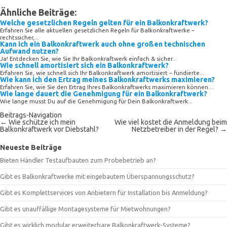
Ähnliche Beiträge:
Welche gesetzlichen Regeln gelten für ein Balkonkraftwerk?
Erfahren Sie alle aktuellen gesetzlichen Regeln für Balkonkraftwerke –
rechtssicher,...
Kann ich ein Balkonkraftwerk auch ohne großen technischen
Aufwand nutzen?
Ja! Entdecken Sie, wie Sie Ihr Balkonkraftwerk einfach & sicher...
Wie schnell amortisiert sich ein Balkonkraftwerk?
Erfahren Sie, wie schnell sich Ihr Balkonkraftwerk amortisiert – fundierte...
Wie kann ich den Ertrag meines Balkonkraftwerks maximieren?
Erfahren Sie, wie Sie den Ertrag Ihres Balkonkraftwerks maximieren können....
Wie lange dauert die Genehmigung für ein Balkonkraftwerk?
Wie lange musst Du auf die Genehmigung für Dein Balkonkraftwerk...
Beitrags-Navigation
←
Wie schütze ich mein
Wie viel kostet die Anmeldung beim
Balkonkraftwerk vor Diebstahl?
Netzbetreiber in der Regel?
→
Neueste Beiträge
Bieten Händler Testaufbauten zum Probebetrieb an?
Gibt es Balkonkraftwerke mit eingebautem Überspannungsschutz?
Gibt es Komplettservices von Anbietern für Installation bis Anmeldung?
Gibt es unauffällige Montagesysteme für Mietwohnungen?
Gibt es wirklich modular erweiterbare Balkonkraftwerk-Systeme?