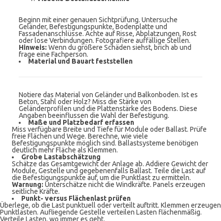
Beginn mit einer genauen Sichtprüfung. Untersuche
Geländer, Befestigungspunkte, Bodenplatte und
Fassadenanschlüsse. Achte auf Risse, Abplatzungen, Rost
oder lose Verbindungen. Fotografiere auffällige Stellen.
Hinweis:
Wenn du größere Schäden siehst, brich ab und
frage eine Fachperson.
Material und Bauart feststellen
Notiere das Material von Geländer und Balkonboden. Ist es
Beton, Stahl oder Holz? Miss die Stärke von
Geländerprofilen und die Plattenstärke des Bodens. Diese
Angaben beeinflussen die Wahl der Befestigung.
Maße und Platzbedarf erfassen
Miss verfügbare Breite und Tiefe für Module oder Ballast. Prüfe
freie Flächen und Wege. Berechne, wie viele
Befestigungspunkte möglich sind. Ballastsysteme benötigen
deutlich mehr Fläche als Klemmen.
Grobe Lastabschätzung
Schätze das Gesamtgewicht der Anlage ab. Addiere Gewicht der
Module, Gestelle und gegebenenfalls Ballast. Teile die Last auf
die Befestigungspunkte auf, um die Punktlast zu ermitteln.
Warnung:
Unterschätze nicht die Windkräfte. Panels erzeugen
seitliche Kräfte.
Punkt- versus Flächenlast prüfen
Überlege, ob die Last punktuell oder verteilt auftritt. Klemmen erzeugen
Punktlasten. Aufliegende Gestelle verteilen Lasten flächenmäßig.
Verteile Lasten, wo immer es geht.