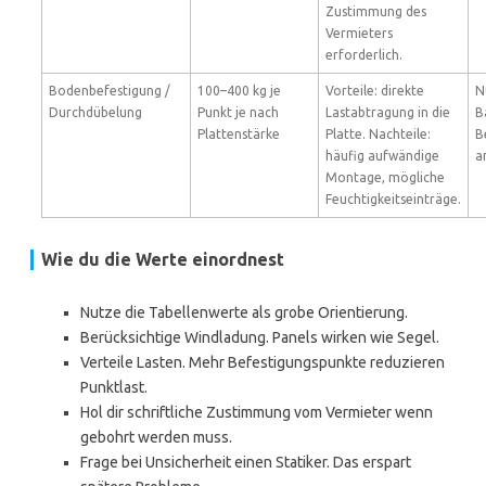
Zustimmung des
Vermieters
erforderlich.
Bodenbefestigung /
100–400 kg je
Vorteile: direkte
N
Durchdübelung
Punkt je nach
Lastabtragung in die
B
Plattenstärke
Platte. Nachteile:
B
häufig aufwändige
a
Montage, mögliche
Feuchtigkeitseinträge.
Wie du die Werte einordnest
Nutze die Tabellenwerte als grobe Orientierung.
Berücksichtige Windladung. Panels wirken wie Segel.
Verteile Lasten. Mehr Befestigungspunkte reduzieren
Punktlast.
Hol dir schriftliche Zustimmung vom Vermieter wenn
gebohrt werden muss.
Frage bei Unsicherheit einen Statiker. Das erspart