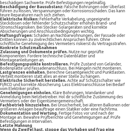
beschädigen Sachwerte. Prüfe Befestigungen regelmäßig.
Beschädigung der Bausubstanz:
Falsche Bohrungen oder Überlast
führen zu Rissen, Verspannungen oder Korrosionsschäden. Das kann
teure Reparaturen nach sich ziehen.
Elektrische Risiken:
Fehlerhafte Verkabelung, ungeeignete
Steckdosen oder fehlender Schutzschalter erhöhen Brand- und
Stromschlagrisiken. Bei Stecker-Solargeräten sind korrekte
Absicherungen und Anschlussbedingungen wichtig.
Haftungsfragen:
Schäden an Nachbarwohnungen, der Fassade oder
Dritten können zu zivilrechtlichen Ansprüchen führen. Ohne
schriftliche Genehmigung des Vermieters riskierst du Vertragsstrafen.
Konkrete Schutzmaßnahmen
Zulassung und Dokumente prüfen.
Nutze nur geprüfte
Komponenten. Fordere technische Datenblätter und
Montageanleitungen an.
Befestigungspunkte kontrollieren.
Prüfe Zustand von Geländer,
Bodenplatte und Fassadenanschluss. Bei Mängeln nicht montieren.
Lastgrenzen einhalten.
Berechne Gesamtgewicht und Punktlasten.
Verteilt montieren statt alles an einer Stelle zu hängen.
Elektrische Sicherheit herstellen.
Achte auf Schutzschalter wie
FI/RCD und korrekte Absicherung. Lass Elektroanschlüsse bei Bedarf
vom Elektriker prüfen.
Genehmigungen einholen.
Kläre Bohrungen, Wandanker und
Anmeldung beim Netzbetreiber. Hol dir schriftliche Zustimmung des
Vermieters oder der Eigentümergemeinschaft.
Fachbetrieb hinzuziehen.
Bei Unsicherheit, bei älteren Balkonen oder
größeren Anlagen beauftrage einen Statiker oder eine Fachfirma.
Dokumentation und Wartung.
Fertige Fotos vor und nach der
Montage an. Bewahre Prüfberichte und Genehmigungen auf. Prüfe
Befestigungen in Intervallen.
Letzte Mahnung
Wenn du Zweifel hast, stoppe das Vorhaben und frag eine