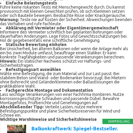
Einfache Belastungstests
Führe keine riskanten Tests mit Menschengewicht durch. Du kannst
provisorisch mit kleinen Gewichten prüfen, ob sich Klemmen setzen
oder sich Bauteile bewegen. Beobachte Risse oder Knackgeräusche.
Warnung:
Teste nie auf Kosten der Sicherheit. Abweichungen beenden
das Vorhaben und rufe Fachleute.
Abklärung mit Vermieter oder Eigentümergemeinschaft
Informiere den Vermieter schriftlich bei geplanten Bohrungen oder
dauerhaften Änderungen. Lege Fotos und Gewichtsschätzungen bei.
Hol dir gegebenenfalls eine schriftliche Genehmigung.
Statische Bewertung einholen
Bei Unsicherheit, bei älteren Balkonen oder wenn die Anlage mehr als
ein bis zwei Module umfasst, beauftrage einen Statiker. Er kann
konkrete Tragfähigkeiten und passende Verankerungen berechnen.
Hinweis:
Ein statischer Nachweis schützt vor Haftungs- und
Sicherheitsfragen.
Befestigungsart auswählen
Wähle eine Befestigung, die zum Material und zur Last passt. Bei
stabilem Beton sind Wand- oder Bodenanker bevorzugt. Bei Mietern
ohne Bohrrecht sind Geländerklemmen oder Ballastlösungen die
praktikablere Wahl.
Fachgerechte Montage und Dokumentation
Lass wichtige Verankerungen von einer Fachfirma montieren. Nutze
korrosionsgeschützte Schrauben und passende Dübel. Bewahre
Montagefotos, Prüfberichte und Genehmigungen auf.
Abschließender Tipp:
Verteile Lasten, nutze mehrere
Befestigungspunkte und plane Sicherheitsreserven für Wind und
Schnee ein.
Wichtige Warnhinweise und Sicherheitshinweise
EMPFEHLUNG
Balkonkraftwerk: Spiegel-Bestseller.