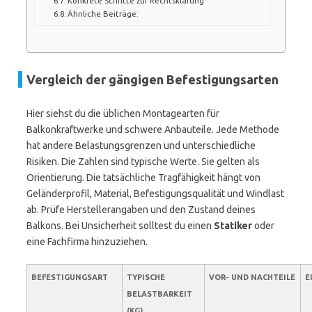
Konkrete Schritte zur Rechtsklärung
Ähnliche Beiträge:
Vergleich der gängigen Befestigungsarten
Hier siehst du die üblichen Montagearten für
Balkonkraftwerke und schwere Anbauteile. Jede Methode
hat andere Belastungsgrenzen und unterschiedliche
Risiken. Die Zahlen sind typische Werte. Sie gelten als
Orientierung. Die tatsächliche Tragfähigkeit hängt von
Geländerprofil, Material, Befestigungsqualität und Windlast
ab. Prüfe Herstellerangaben und den Zustand deines
Balkons. Bei Unsicherheit solltest du einen
Statiker
oder
eine Fachfirma hinzuziehen.
BEFESTIGUNGSART
TYPISCHE
VOR- UND NACHTEILE
E
BELASTBARKEIT
(KG)