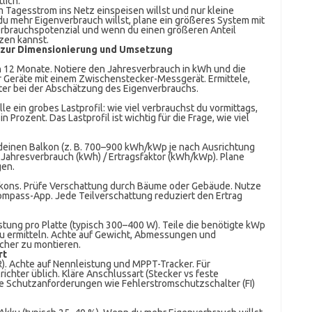
lich.
m Tagesstrom ins Netz einspeisen willst und nur kleine
 du mehr Eigenverbrauch willst, plane ein größeres System mit
erbrauchspotenzial und wenn du einen größeren Anteil
zen kannst.
ng zur Dimensionierung und Umsetzung
12 Monate. Notiere den Jahresverbrauch in kWh und die
 Geräte mit einem Zwischenstecker-Messgerät. Ermittele,
päter bei der Abschätzung des Eigenverbrauchs.
e ein grobes Lastprofil: wie viel verbrauchst du vormittags,
Prozent. Das Lastprofil ist wichtig für die Frage, wie viel
r deinen Balkon (z. B. 700–900 kWh/kWp je nach Ausrichtung
 Jahresverbrauch (kWh) / Ertragsfaktor (kWh/kWp). Plane
gen.
kons. Prüfe Verschattung durch Bäume oder Gebäude. Nutze
ompass-App. Jede Teilverschattung reduziert den Ertrag
tung pro Platte (typisch 300–400 W). Teile die benötigte kWp
u ermitteln. Achte auf Gewicht, Abmessungen und
cher zu montieren.
rt
. Achte auf Nennleistung und MPPT-Tracker. Für
chter üblich. Kläre Anschlussart (Stecker vs feste
te Schutzanforderungen wie Fehlerstromschutzschalter (FI)