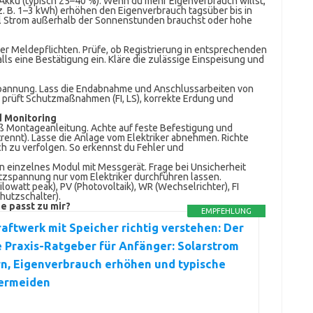
kku (typisch 25–40 %). Wenn du mehr Eigenverbrauch willst,
z. B. 1–3 kWh) erhöhen den Eigenverbrauch tagsüber bis in
iel Strom außerhalb der Sonnenstunden brauchst oder hohe
er Meldepflichten. Prüfe, ob Registrierung in entsprechenden
lls eine Bestätigung ein. Kläre die zulässige Einspeisung und
 Spannung. Lass die Endabnahme und Anschlussarbeiten von
r prüft Schutzmaßnahmen (FI, LS), korrekte Erdung und
d Monitoring
 Montageanleitung. Achte auf feste Befestigung und
rennt). Lasse die Anlage vom Elektriker abnehmen. Richte
ch zu verfolgen. So erkennst du Fehler und
ein einzelnes Modul mit Messgerät. Frage bei Unsicherheit
tzspannung nur vom Elektriker durchführen lassen.
owatt peak), PV (Photovoltaik), WR (Wechselrichter), FI
hutzschalter).
 passt zu mir?
EMPFEHLUNG
aftwerk mit Speicher richtig verstehen: Der
 Praxis-Ratgeber für Anfänger: Solarstrom
n, Eigenverbrauch erhöhen und typische
vermeiden