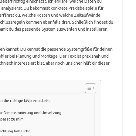
Bedarf richtig einschätzt. Ich erkläre, welche Daten du
analysierst. Du bekommst konkrete Praxisbeispiele für
rfährst du, welche Kosten und welche Zeitaufwände
schlussregeln kommen ebenfalls dran. Schließlich findest du
damit du das passende System auswählen und installieren
ren kannst. Du kennst die passende Systemgröße für deinen
ehler bei Planung und Montage. Der Text ist praxisnah und
isch interessiert bist, aber noch unsicher, hilft dir dieser
 die richtige kWp ermittelst
 zur Dimensionierung und Umsetzung
passt zu mir?
richtung habe ich?