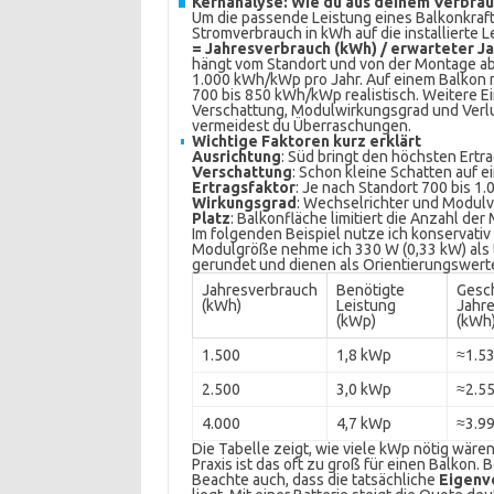
Kernanalyse: Wie du aus deinem Verbrauc
Um die passende Leistung eines Balkonkraft
Stromverbrauch in kWh auf die installierte 
= Jahresverbrauch (kWh) / erwarteter 
hängt vom Standort und von der Montage ab.
1.000 kWh/kWp pro Jahr. Auf einem Balkon m
700 bis 850 kWh/kWp realistisch. Weitere E
Verschattung, Modulwirkungsgrad und Verlu
vermeidest du Überraschungen.
Wichtige Faktoren kurz erklärt
Ausrichtung
: Süd bringt den höchsten Ertra
Verschattung
: Schon kleine Schatten auf e
Ertragsfaktor
: Je nach Standort 700 bis 
Wirkungsgrad
: Wechselrichter und Modulv
Platz
: Balkonfläche limitiert die Anzahl der
Im folgenden Beispiel nutze ich konservat
Modulgröße nehme ich 330 W (0,33 kW) als 
gerundet und dienen als Orientierungswert
Jahresverbrauch
Benötigte
Gesc
(kWh)
Leistung
Jahre
(kWp)
(kWh
1.500
1,8 kWp
≈1.5
2.500
3,0 kWp
≈2.5
4.000
4,7 kWp
≈3.9
Die Tabelle zeigt, wie viele kWp nötig wäre
Praxis ist das oft zu groß für einen Balkon. 
Beachte auch, dass die tatsächliche
Eigenv