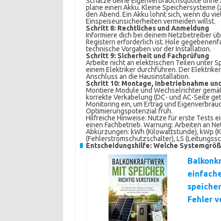
Schätze deine Eigenverbrauchsquote ohne A
plane einen Akku. Kleine Speichersysteme (
den Abend. Ein Akku lohnt sich, wenn du v
Einspeiseunsicherheiten vermeiden willst.
Schritt 8: Rechtliches und Anmeldung
Informiere dich bei deinem Netzbetreiber üb
Registern erforderlich ist. Hole gegebenenfa
technische Vorgaben vor der Installation.
Schritt 9: Sicherheit und Fachprüfung
Arbeite nicht an elektrischen Teilen unter
einem Elektriker durchführen. Der Elektrike
Anschluss an die Hausinstallation.
Schritt 10: Montage, Inbetriebnahme un
Montiere Module und Wechselrichter gemäß
korrekte Verkabelung (DC- und AC-Seite get
Monitoring ein, um Ertrag und Eigenverbrau
Optimierungspotenzial früh.
Hilfreiche Hinweise: Nutze für erste Tests 
einen Fachbetrieb. Warnung: Arbeiten an Ne
Abkürzungen: kWh (Kilowattstunde), kWp (Kil
(Fehlerstromschutzschalter), LS (Leitungssc
Entscheidungshilfe: Welche Systemgröße
Balkonkr
einfache
speicher
Fehler 