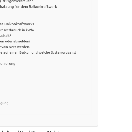
 ist Eigenverbrauch?
chätzung für dein Balkonkraftwerk
es Balkonkraftwerks
resverbrauch in kWh?
ushalt?
den oder abmelden?
r vom Netz werden?
se auf einen Balkon und welche Systemgröße ist
ionierung
eigung