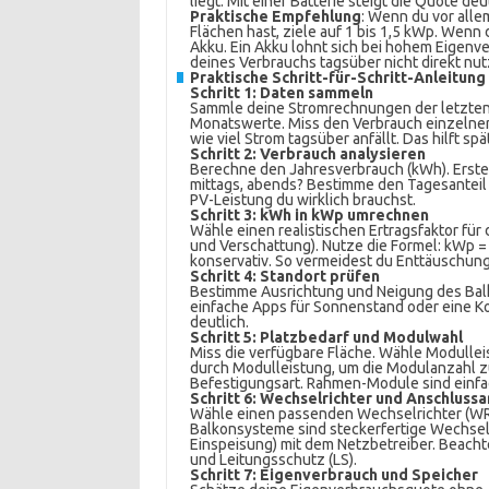
liegt. Mit einer Batterie steigt die Quote deut
Praktische Empfehlung
: Wenn du vor alle
Flächen hast, ziele auf 1 bis 1,5 kWp. Wenn
Akku. Ein Akku lohnt sich bei hohem Eigenv
deines Verbrauchs tagsüber nicht direkt nut
Praktische Schritt-für-Schritt-Anleitu
Schritt 1: Daten sammeln
Sammle deine Stromrechnungen der letzten 
Monatswerte. Miss den Verbrauch einzelner
wie viel Strom tagsüber anfällt. Das hilft s
Schritt 2: Verbrauch analysieren
Berechne den Jahresverbrauch (kWh). Erstell
mittags, abends? Bestimme den Tagesanteil in 
PV-Leistung du wirklich brauchst.
Schritt 3: kWh in kWp umrechnen
Wähle einen realistischen Ertragsfaktor fü
und Verschattung). Nutze die Formel: kWp =
konservativ. So vermeidest du Enttäuschun
Schritt 4: Standort prüfen
Bestimme Ausrichtung und Neigung des Bal
einfache Apps für Sonnenstand oder eine K
deutlich.
Schritt 5: Platzbedarf und Modulwahl
Miss die verfügbare Fläche. Wähle Modulleis
durch Modulleistung, um die Modulanzahl z
Befestigungsart. Rahmen-Module sind einfa
Schritt 6: Wechselrichter und Anschlussa
Wähle einen passenden Wechselrichter (WR)
Balkonsysteme sind steckerfertige Wechselri
Einspeisung) mit dem Netzbetreiber. Beach
und Leitungsschutz (LS).
Schritt 7: Eigenverbrauch und Speicher