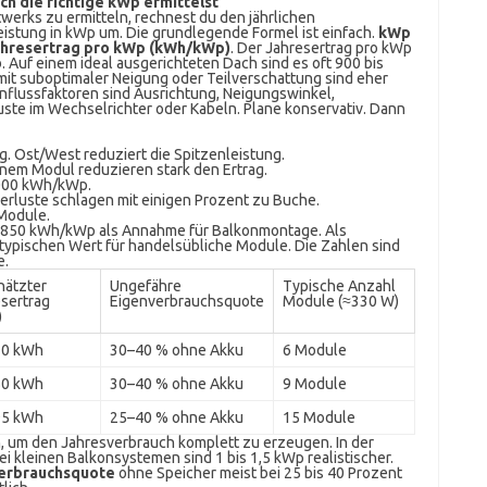
h die richtige kWp ermittelst
werks zu ermitteln, rechnest du den jährlichen
Leistung in kWp um. Die grundlegende Formel ist einfach.
kWp
Jahresertrag pro kWp (kWh/kWp)
. Der Jahresertrag pro kWp
 Auf einem ideal ausgerichteten Dach sind es oft 900 bis
it suboptimaler Neigung oder Teilverschattung sind eher
influssfaktoren sind Ausrichtung, Neigungswinkel,
ste im Wechselrichter oder Kabeln. Plane konservativ. Dann
g. Ost/West reduziert die Spitzenleistung.
inem Modul reduzieren stark den Ertrag.
1.000 kWh/kWp.
erluste schlagen mit einigen Prozent zu Buche.
 Module.
iv 850 kWh/kWp als Annahme für Balkonmontage. Als
typischen Wert für handelsübliche Module. Die Zahlen sind
e.
hätzter
Ungefähre
Typische Anzahl
sertrag
Eigenverbrauchsquote
Module (≈330 W)
)
30 kWh
30–40 % ohne Akku
6 Module
50 kWh
30–40 % ohne Akku
9 Module
95 kWh
25–40 % ohne Akku
15 Module
n, um den Jahresverbrauch komplett zu erzeugen. In der
Bei kleinen Balkonsystemen sind 1 bis 1,5 kWp realistischer.
erbrauchsquote
ohne Speicher meist bei 25 bis 40 Prozent