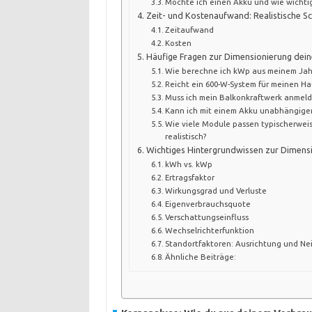
Möchte ich einen Akku und wie wichtig
Zeit- und Kostenaufwand: Realistische S
Zeitaufwand
Kosten
Häufige Fragen zur Dimensionierung dein
Wie berechne ich kWp aus meinem Jah
Reicht ein 600-W-System für meinen Ha
Muss ich mein Balkonkraftwerk anmel
Kann ich mit einem Akku unabhängige
Wie viele Module passen typischerwei
realistisch?
Wichtiges Hintergrundwissen zur Dimens
kWh vs. kWp
Ertragsfaktor
Wirkungsgrad und Verluste
Eigenverbrauchsquote
Verschattungseinfluss
Wechselrichterfunktion
Standortfaktoren: Ausrichtung und N
Ähnliche Beiträge: