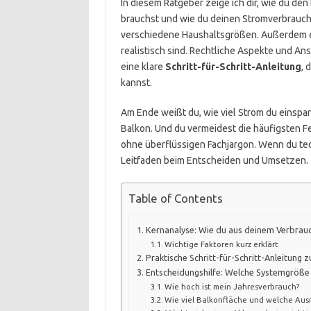
In diesem Ratgeber zeige ich dir, wie du den 
brauchst und wie du deinen Stromverbrauch 
verschiedene Haushaltsgrößen. Außerdem e
realistisch sind. Rechtliche Aspekte und An
eine klare
Schritt-für-Schritt-Anleitung
, 
kannst.
Am Ende weißt du, wie viel Strom du einspa
Balkon. Und du vermeidest die häufigsten F
ohne überflüssigen Fachjargon. Wenn du techn
Leitfaden beim Entscheiden und Umsetzen.
Table of Contents
Kernanalyse: Wie du aus deinem Verbrauch
Wichtige Faktoren kurz erklärt
Praktische Schritt-für-Schritt-Anleitung
Entscheidungshilfe: Welche Systemgröße 
Wie hoch ist mein Jahresverbrauch?
Wie viel Balkonfläche und welche Aus