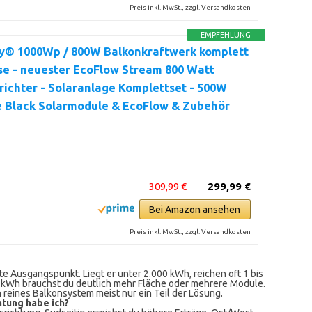
Preis inkl. MwSt., zzgl. Versandkosten
EMPFEHLUNG
y® 1000Wp / 800W Balkonkraftwerk komplett
se - neuester EcoFlow Stream 800 Watt
ichter - Solaranlage Komplettset - 500W
e Black Solarmodule & EcoFlow & Zubehör
309,99 €
299,99 €
Bei Amazon ansehen
Preis inkl. MwSt., zzgl. Versandkosten
te Ausgangspunkt. Liegt er unter 2.000 kWh, reichen oft 1 bis
0 kWh brauchst du deutlich mehr Fläche oder mehrere Module.
in reines Balkonsystem meist nur ein Teil der Lösung.
htung habe ich?