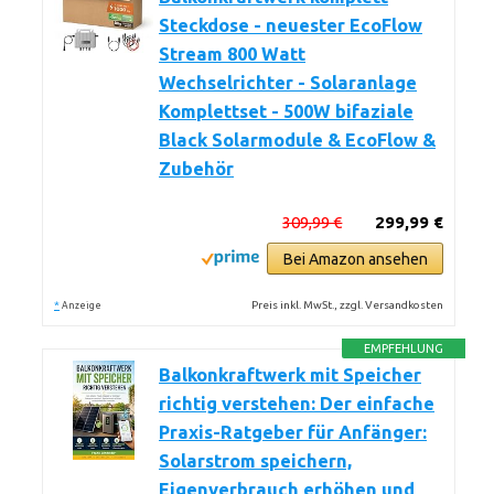
Steckdose - neuester EcoFlow
Stream 800 Watt
Wechselrichter - Solaranlage
Komplettset - 500W bifaziale
Black Solarmodule & EcoFlow &
Zubehör
309,99 €
299,99 €
Bei Amazon ansehen
*
Preis inkl. MwSt., zzgl. Versandkosten
Anzeige
EMPFEHLUNG
Balkonkraftwerk mit Speicher
richtig verstehen: Der einfache
Praxis-Ratgeber für Anfänger:
Solarstrom speichern,
Eigenverbrauch erhöhen und