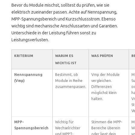
Bevor du Module mischst, solltest du prüfen, wie sie
elektrisch zueinander passen. Achte auf Nennspannung,
MPP-Spannungsbereich und Kurzschlussstrom. Ebenso
wichtig sind mechanische Anschlussarten und Garantien.
Unterschiede in der Leistung führen sonst zu
Leistungsverlusten.
KRITERIUM
WARUM ES
WAS PRÜFEN
B
WICHTIG IST
Nennspannung
Bestimmt, ob
Vmp der Module
M
(Vmp)
Module in Reihe
vergleichen.
S
zusammenpassen.
Differenzen
o
möglichst klein
h
halten.
V
S
Ve
MPP-
Wichtig für
Stimmen die MPP-
M
Spannungsbereich
Wechselrichter
Bereiche überein
We
und MPPT-
oder liegt dein
v