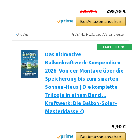
309,99 €
299,99 €
Bei Amazon ansehen
*
Preis inkl. MwSt., zzgl. Versandkosten
Anzeige
EMPFEHLUNG
Das ultimative
Balkonkraftwerk-Kompendium
2026: Von der Montage über die
Speicherung bis zum smarten
Sonnen-Haus | Die komplette
Trilogie in einem Band ...
Kraftwerk: Die Balkon-Solar-
Masterklasse 4)
5,90 €
Bei Amazon ansehen