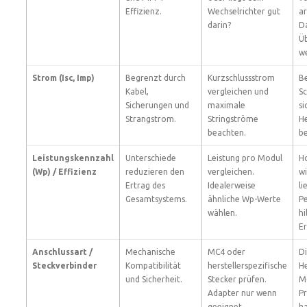
Effizienz.
Wechselrichter gut
ar
darin?
Da
Ü
we
Strom (Isc, Imp)
Begrenzt durch
Kurzschlussstrom
Be
Kabel,
vergleichen und
Sc
Sicherungen und
maximale
si
Strangstrom.
Stringströme
H
beachten.
b
Leistungskennzahl
Unterschiede
Leistung pro Modul
H
(Wp) / Effizienz
reduzieren den
vergleichen.
w
Ertrag des
Idealerweise
li
Gesamtsystems.
ähnliche Wp-Werte
P
wählen.
hi
E
Anschlussart /
Mechanische
MC4 oder
D
Steckverbinder
Kompatibilität
herstellerspezifische
He
und Sicherheit.
Stecker prüfen.
M
Adapter nur wenn
P
geeignet.
h