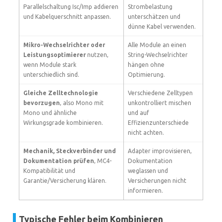
Parallelschaltung Isc/Imp addieren
Strombelastung
und Kabelquerschnitt anpassen.
unterschätzen und
dünne Kabel verwenden.
Mikro-Wechselrichter oder
Alle Module an einen
Leistungsoptimierer
nutzen,
String-Wechselrichter
wenn Module stark
hängen ohne
unterschiedlich sind.
Optimierung.
Gleiche Zelltechnologie
Verschiedene Zelltypen
bevorzugen
, also Mono mit
unkontrolliert mischen
Mono und ähnliche
und auf
Wirkungsgrade kombinieren.
Effizienzunterschiede
nicht achten.
Mechanik, Steckverbinder und
Adapter improvisieren,
Dokumentation prüfen
, MC4-
Dokumentation
Kompatibilität und
weglassen und
Garantie/Versicherung klären.
Versicherungen nicht
informieren.
Typische Fehler beim Kombinieren