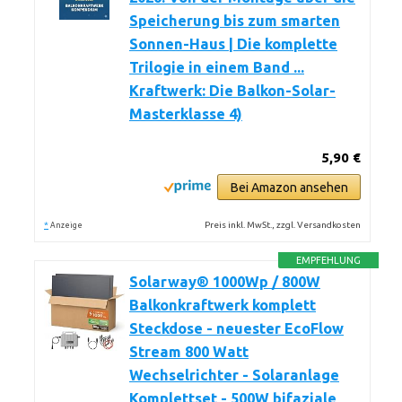
Speicherung bis zum smarten
Sonnen-Haus | Die komplette
Trilogie in einem Band ...
Kraftwerk: Die Balkon-Solar-
Masterklasse 4)
5,90 €
Bei Amazon ansehen
*
Preis inkl. MwSt., zzgl. Versandkosten
Anzeige
EMPFEHLUNG
Solarway® 1000Wp / 800W
Balkonkraftwerk komplett
Steckdose - neuester EcoFlow
Stream 800 Watt
Wechselrichter - Solaranlage
Komplettset - 500W bifaziale