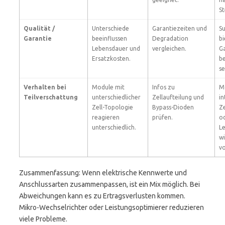
S
Qualität /
Unterschiede
Garantiezeiten und
S
Garantie
beeinflussen
Degradation
bi
Lebensdauer und
vergleichen.
Ga
Ersatzkosten.
be
se
Verhalten bei
Module mit
Infos zu
M
Teilverschattung
unterschiedlicher
Zellaufteilung und
in
Zell-Topologie
Bypass-Dioden
Ze
reagieren
prüfen.
o
unterschiedlich.
Le
wi
vo
Zusammenfassung: Wenn elektrische Kennwerte und
Anschlussarten zusammenpassen, ist ein Mix möglich. Bei
Abweichungen kann es zu Ertragsverlusten kommen.
Mikro-Wechselrichter oder Leistungsoptimierer reduzieren
viele Probleme.