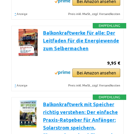
Bei Amazon ansehen
*
Preis inkl. MwSt., zzgl. Versandkosten
Anzeige
EMPFEHLUNG
Balkonkraftwerke für alle: Der
Leitfaden für die Energiewende
zum Selbermachen
9,95 €
Bei Amazon ansehen
*
Preis inkl. MwSt., zzgl. Versandkosten
Anzeige
EMPFEHLUNG
Balkonkraftwerk mit Speicher
richtig verstehen: Der einfache
Praxis-Ratgeber für Anfänger:
Solarstrom speichern,