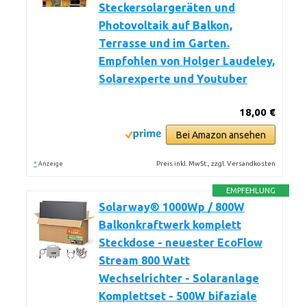
Steckersolargeräten und
Photovoltaik auf Balkon,
Terrasse und im Garten.
Empfohlen von Holger Laudeley,
Solarexperte und Youtuber
18,00 €
Bei Amazon ansehen
*
Preis inkl. MwSt., zzgl. Versandkosten
Anzeige
EMPFEHLUNG
Solarway® 1000Wp / 800W
Balkonkraftwerk komplett
Steckdose - neuester EcoFlow
Stream 800 Watt
Wechselrichter - Solaranlage
Komplettset - 500W bifaziale