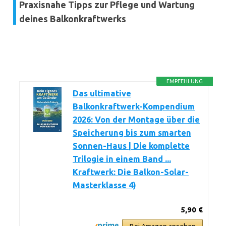
Praxisnahe Tipps zur Pflege und Wartung
deines Balkonkraftwerks
EMPFEHLUNG
Das ultimative
Balkonkraftwerk-Kompendium
2026: Von der Montage über die
Speicherung bis zum smarten
Sonnen-Haus | Die komplette
Trilogie in einem Band ...
Kraftwerk: Die Balkon-Solar-
Masterklasse 4)
5,90 €